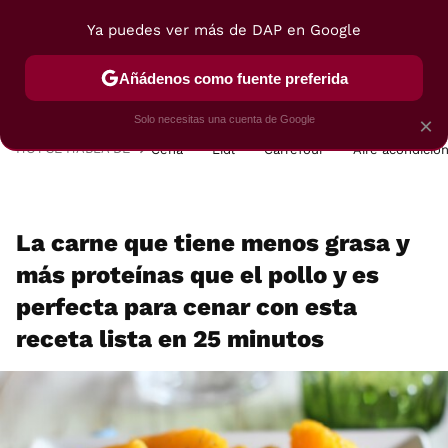
Ya puedes ver más de DAP en Google
MENÚ
NUEVO
Añádenos como fuente preferida
POSTRES
VIAJES
SELECCIÓN
VEGUI
Solo necesitas una cuenta de Google
×
HOY SE HABLA DE
Cena
Lidl
Carrefour
Aire acondicio
La carne que tiene menos grasa y
más proteínas que el pollo y es
perfecta para cenar con esta
receta lista en 25 minutos