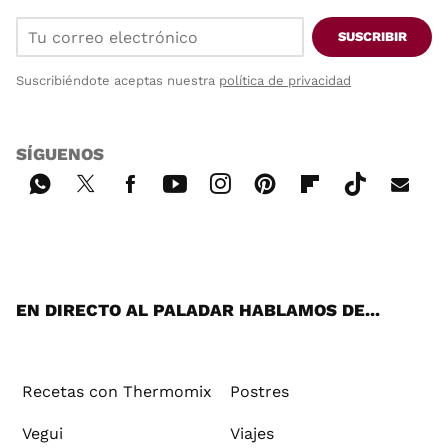
SUSCRIBIR
Suscribiéndote aceptas nuestra
política de privacidad
SÍGUENOS
Wh
Twi
Fac
You
Inst
Pint
Flip
Tikt
E-
ats
tter
ebo
tub
agr
ere
boa
ok
mai
App
ok
e
am
st
rd
l
EN DIRECTO AL PALADAR HABLAMOS DE...
Recetas con Thermomix
Postres
Vegui
Viajes