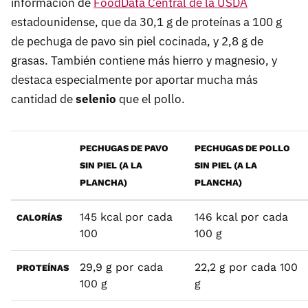
información de
FoodData Central de la USDA
estadounidense, que da 30,1 g de proteínas a 100 g
de pechuga de pavo sin piel cocinada, y 2,8 g de
grasas. También contiene más hierro y magnesio, y
destaca especialmente por aportar mucha más
cantidad de
selenio
que el pollo.
PECHUGAS DE PAVO
PECHUGAS DE POLLO
SIN PIEL (A LA
SIN PIEL (A LA
PLANCHA)
PLANCHA)
145 kcal por cada
146 kcal por cada
CALORÍAS
100
100 g
29,9 g por cada
22,2 g por cada 100
PROTEÍNAS
100 g
g