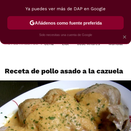
Ya puedes ver más de DAP en Google
MENÚ
NUEVO
Añádenos como fuente preferida
POSTRES
VIAJES
SELECCIÓN
VEGUI
Solo necesitas una cuenta de Google
×
HOY SE HABLA DE
Cena
Lidl
José Andrés
Mundial
Receta de pollo asado a la cazuela