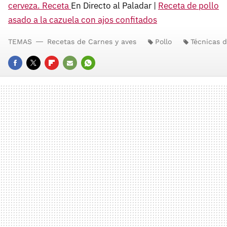
cerveza. Receta
En Directo al Paladar |
Receta de pollo
asado a la cazuela con ajos confitados
TEMAS
Recetas de Carnes y aves
Pollo
Técnicas 
FACEBOOK
TWITTER
FLIPBOARD
E-
WHATSAPP
MAIL