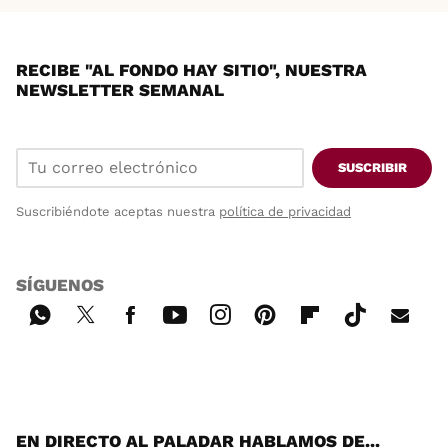
RECIBE "AL FONDO HAY SITIO", NUESTRA
NEWSLETTER SEMANAL
SUSCRIBIR
Suscribiéndote aceptas nuestra
política de privacidad
SÍGUENOS
Wh
Twi
Fac
You
Inst
Pint
Flip
Tikt
E-
ats
tter
ebo
tub
agr
ere
boa
ok
mai
App
ok
e
am
st
rd
l
EN DIRECTO AL PALADAR HABLAMOS DE...