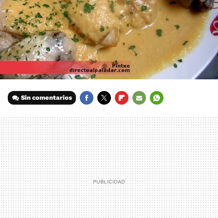
Sin comentarios
FACEBOOK
TWITTER
FLIPBOARD
E-
WHATSAPP
MAIL