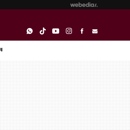
I
WHATSAPP
TIKTOK
YOUTUBE
INSTAGRAM
FACEBOOK
E-
MAIL