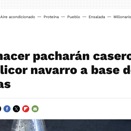
Aire acondicionado
Proteína
Pueblo
Ensalada
Millonari
acer pacharán casero
licor navarro a base 
as
FACEBOOK
TWITTER
FLIPBOARD
E-
MAIL