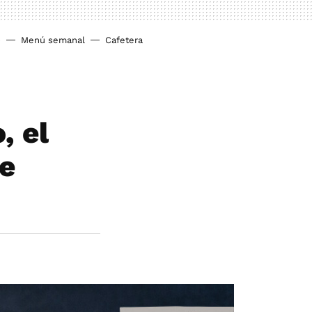
o
Menú semanal
Cafetera
, el
de