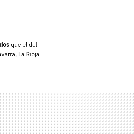
idos
que el del
varra, La Rioja