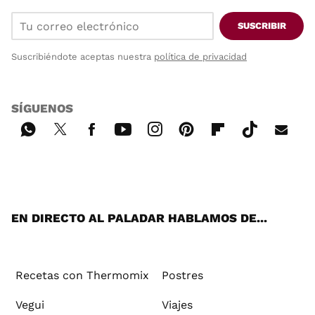
SUSCRIBIR
Suscribiéndote aceptas nuestra
política de privacidad
SÍGUENOS
Wh
Twi
Fac
You
Inst
Pint
Flip
Tikt
E-
ats
tter
ebo
tub
agr
ere
boa
ok
mai
App
ok
e
am
st
rd
l
EN DIRECTO AL PALADAR HABLAMOS DE...
Recetas con Thermomix
Postres
Vegui
Viajes