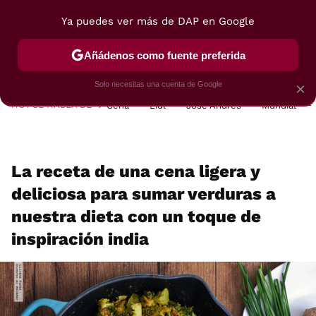
Ya puedes ver más de DAP en Google
MENÚ
NUEVO
Añádenos como fuente preferida
POSTRES
VIAJES
SELECCIÓN
VEGUI
Solo necesitas una cuenta de Google
×
HOY SE HABLA DE
Cena
Lidl
José Andrés
Mundial
La receta de una cena ligera y
deliciosa para sumar verduras a
nuestra dieta con un toque de
inspiración india