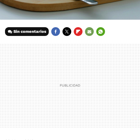
Sin comentarios
FACEBOOK
TWITTER
FLIPBOARD
E-
WHATSAPP
MAIL