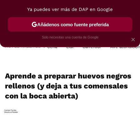
Ya puedes ver más de DAP en Google
MENÚ
NUEVO
Añádenos como fuente preferida
POSTRES
VIAJES
SELECCIÓN
VEGUI
Solo necesitas una cuenta de Google
×
HOY SE HABLA DE
Cena
Lidl
Carrefour
Aire acondicio
Aprende a preparar huevos negros
rellenos (y deja a tus comensales
con la boca abierta)