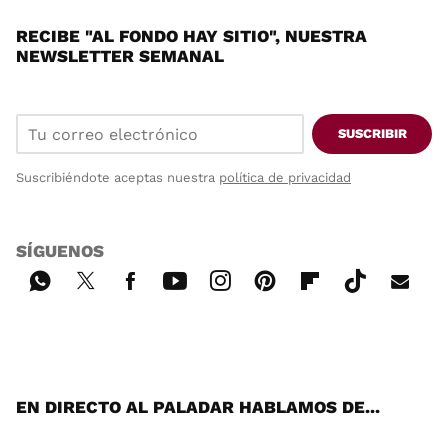
RECIBE "AL FONDO HAY SITIO", NUESTRA
NEWSLETTER SEMANAL
SUSCRIBIR
Suscribiéndote aceptas nuestra
política de privacidad
SÍGUENOS
Wh
Twi
Fac
You
Inst
Pint
Flip
Tikt
E-
ats
tter
ebo
tub
agr
ere
boa
ok
mai
App
ok
e
am
st
rd
l
EN DIRECTO AL PALADAR HABLAMOS DE...