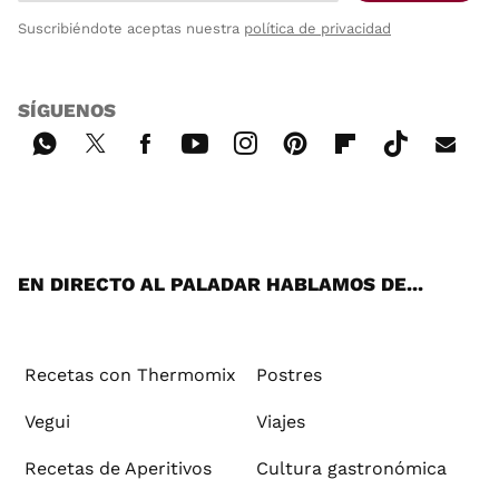
Suscribiéndote aceptas nuestra
política de privacidad
SÍGUENOS
Wh
Twi
Fac
You
Inst
Pint
Flip
Tikt
E-
ats
tter
ebo
tub
agr
ere
boa
ok
mai
App
ok
e
am
st
rd
l
EN DIRECTO AL PALADAR HABLAMOS DE...
Recetas con Thermomix
Postres
Vegui
Viajes
Recetas de Aperitivos
Cultura gastronómica