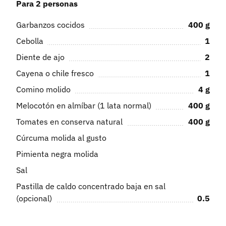
Para 2 personas
Garbanzos cocidos
400
g
Cebolla
1
Diente de ajo
2
Cayena o chile fresco
1
Comino molido
4
g
Melocotón en almíbar (1 lata normal)
400
g
Tomates en conserva natural
400
g
Cúrcuma molida al gusto
Pimienta negra molida
Sal
Pastilla de caldo concentrado baja en sal
(opcional)
0.5