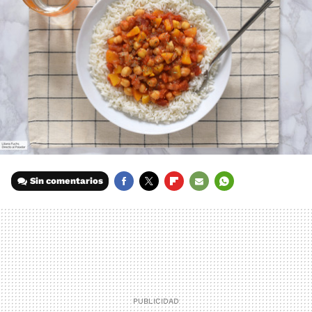
Sin comentarios
FACEBOOK
TWITTER
FLIPBOARD
E-
WHATSAPP
MAIL