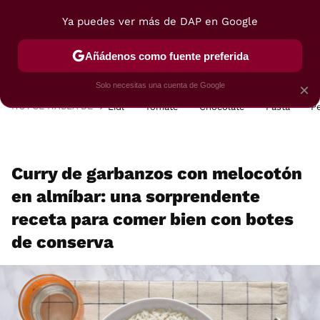
Ya puedes ver más de DAP en Google
MENÚ
NUEVO
Añádenos como fuente preferida
POSTRES
VIAJES
SELECCIÓN
VEGUI
Solo necesitas una cuenta de Google
×
HOY SE HABLA DE
Lidl
Tomate
Chocolate
Pasta
P
Curry de garbanzos con melocotón
en almíbar: una sorprendente
receta para comer bien con botes
de conserva