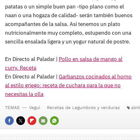
patatas o un simple buen pan -tipo plano como el
naan o una hogaza de calidad- serán también buenos
acompañantes de la salsa. Así tenemos un plato
nutricionalmente muy completo, estupendo con una
sencilla ensalada ligera y un yogur natural de postre.
En Directo al Paladar |
Pollo en salsa de mango al
curry. Receta
En Directo al Paladar |
Garbanzos cocinados al horno
al estilo griego: receta de cuchara para la que no
necesitas la olla
TEMAS
Vegui
Recetas de Legumbres y verduras
alm
FACEBOOK
TWITTER
FLIPBOARD
E-
WHATSAPP
MAIL