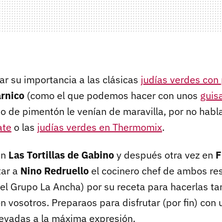
r su importancia a las clásicas
judías verdes con
árnico
(como el que podemos hacer con unos
guis
 o de pimentón le venían de maravilla, por no habl
ate
o las
judías verdes en Thermomix
.
en
Las Tortillas de Gabino
y después otra vez en
F
tar a
Nino Redruello
el cocinero chef de ambos res
el Grupo La Ancha) por su receta para hacerlas tan
n vosotros. Preparaos para disfrutar (por fin) con
levadas a la máxima expresión.