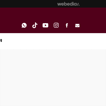
I
WHATSAPP
TIKTOK
YOUTUBE
INSTAGRAM
FACEBOOK
E-
MAIL