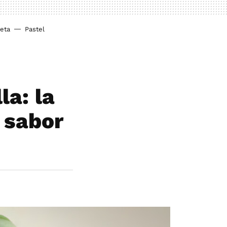
ieta
Pastel
la: la
l sabor