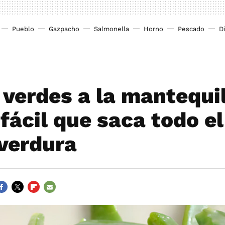
Pueblo
Gazpacho
Salmonella
Horno
Pescado
D
 verdes a la mantequil
fácil que saca todo e
 verdura
ACEBOOK
TWITTER
FLIPBOARD
E-
MAIL