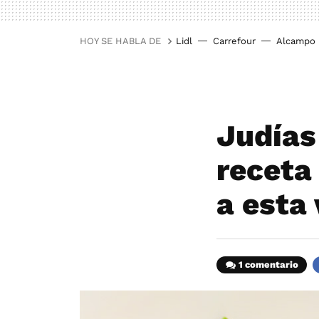
HOY SE HABLA DE
Lidl
Carrefour
Alcampo
Judías
receta 
a esta
1 comentario
F