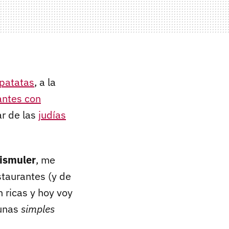
 patatas
, a la
antes con
ar de las
judías
ismuler
, me
taurantes (y de
 ricas y hoy voy
 unas
simples