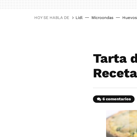
HOY SE HABLA DE
Lidl
Microondas
Huevos
Tarta 
Recet
6 comentarios