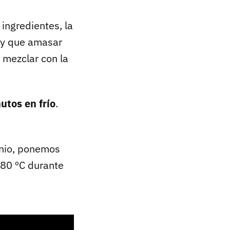
ingredientes, la
ay que amasar
 mezclar con la
utos en frío
.
inio, ponemos
180 ºC durante