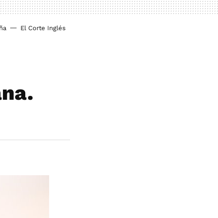
ña
El Corte Inglés
ana.