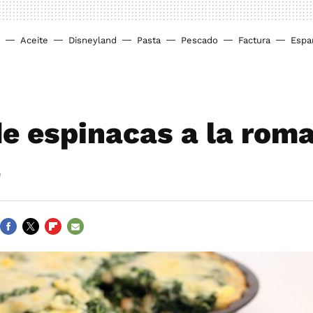
Aceite
Disneyland
Pasta
Pescado
Factura
Espa
de espinacas a la rom
a
FACEBOOK
TWITTER
FLIPBOARD
E-
MAIL