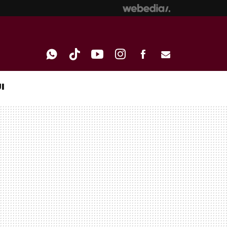
I
WHATSAPP
TIKTOK
YOUTUBE
INSTAGRAM
FACEBOOK
E-
MAIL