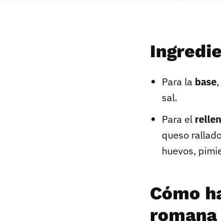
Ingredi
Para la
base
,
sal.
Para el
relle
queso rallado
huevos, pimie
Cómo ha
romana