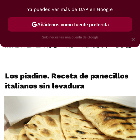
Ya puedes ver más de DAP en Google
MENÚ
NUEVO
Añádenos como fuente preferida
POSTRES
VIAJES
SELECCIÓN
VEGUI
Solo necesitas una cuenta de Google
×
HOY SE HABLA DE
Cena
Lidl
José Andrés
Mundial
Los piadine. Receta de panecillos
italianos sin levadura