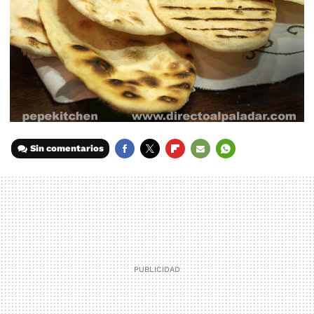
Sin comentarios
FACEBOOK
TWITTER
FLIPBOARD
E-
WHATSAPP
MAIL