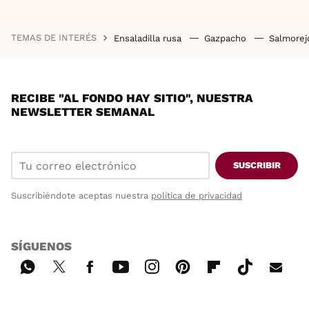
TEMAS DE INTERÉS
Ensaladilla rusa
Gazpacho
Salmore
RECIBE "AL FONDO HAY SITIO", NUESTRA
NEWSLETTER SEMANAL
SUSCRIBIR
Suscribiéndote aceptas nuestra
política de privacidad
SÍGUENOS
Wh
Twi
Fac
You
Inst
Pint
Flip
Tikt
E-
ats
tter
ebo
tub
agr
ere
boa
ok
mai