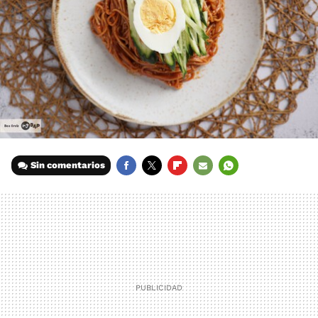
Sin comentarios
FACEBOOK
TWITTER
FLIPBOARD
E-
WHATSAPP
MAIL