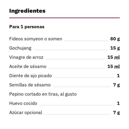
Ingredientes
Para 1 personas
Fideos somyeon o somen
80
g
Gochujang
15
g
Vinagre de arroz
15
ml
Aceite de sésamo
15
ml
Diente de ajo picado
1
Semillas de sésamo
7
g
Pepino cortado en tiras, al gusto
Huevo cocido
1
Azúcar opcional
7
g