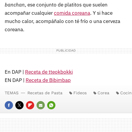
banchan
, ese conjunto de platitos que suelen
acompañar cualquier
comida coreana
. Y si hace
mucho calor, acompáñalo con té frío o una cerveza
coreana.
En DAP |
Receta de tteokbokki
EN DAP |
Receta de Bibimbap
TEMAS
Recetas de Pasta
Fideos
Corea
Cocin
FACEBOOK
TWITTER
FLIPBOARD
E-
WHATSAPP
MAIL