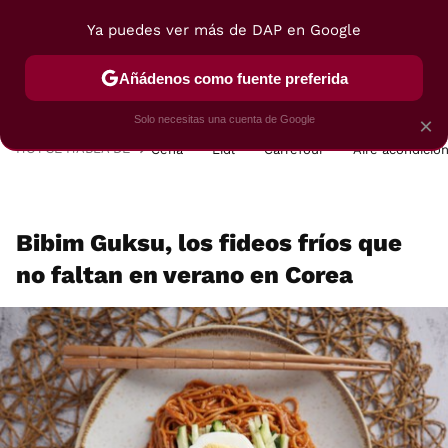
Ya puedes ver más de DAP en Google
MENÚ
NUEVO
Añádenos como fuente preferida
POSTRES
VIAJES
SELECCIÓN
VEGUI
Solo necesitas una cuenta de Google
×
HOY SE HABLA DE
Cena
Lidl
Carrefour
Aire acondicio
Bibim Guksu, los fideos fríos que
no faltan en verano en Corea