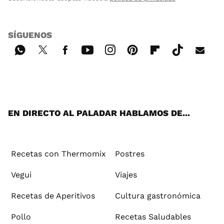
SÍGUENOS
Wh
Twi
Fac
You
Inst
Pint
Flip
Tikt
E-
ats
tter
ebo
tub
agr
ere
boa
ok
mai
App
ok
e
am
st
rd
l
EN DIRECTO AL PALADAR HABLAMOS DE...
Recetas con Thermomix
Postres
Vegui
Viajes
Recetas de Aperitivos
Cultura gastronómica
Pollo
Recetas Saludables