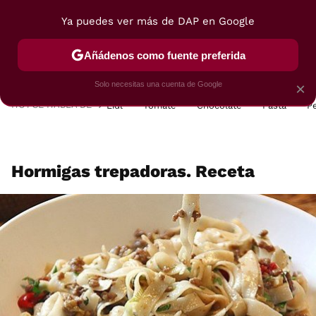
Ya puedes ver más de DAP en Google
MENÚ
NUEVO
Añádenos como fuente preferida
POSTRES
VIAJES
SELECCIÓN
VEGUI
Solo necesitas una cuenta de Google
×
HOY SE HABLA DE
Lidl
Tomate
Chocolate
Pasta
P
Hormigas trepadoras. Receta