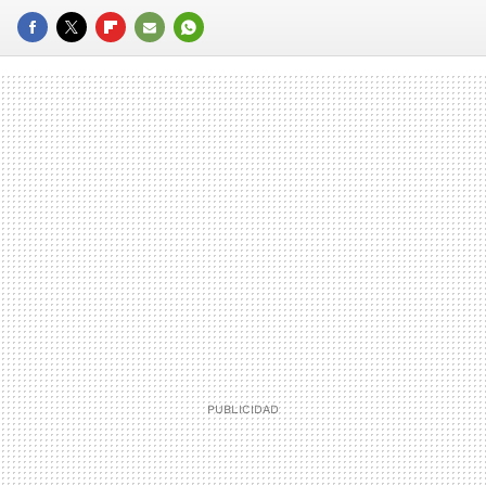
FACEBOOK
TWITTER
FLIPBOARD
E-
WHATSAPP
MAIL