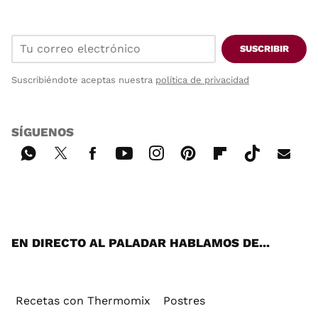
SUSCRIBIR
Suscribiéndote aceptas nuestra
política de privacidad
SÍGUENOS
Wh
Twi
Fac
You
Inst
Pint
Flip
Tikt
E-
ats
tter
ebo
tub
agr
ere
boa
ok
mai
App
ok
e
am
st
rd
l
EN DIRECTO AL PALADAR HABLAMOS DE...
Recetas con Thermomix
Postres