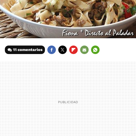
11 comentarios
FACEBOOK
TWITTER
FLIPBOARD
E-
WHATSAPP
MAIL