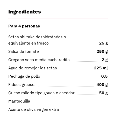
Ingredientes
Para 4 personas
Setas shiitake deshidratadas o
equivalente en fresco
25
g
Salsa de tomate
250
g
Orégano seco media cucharadita
2
g
Agua de remojar las setas
225
ml
Pechuga de pollo
0.5
Fideos gruesos
400
g
Queso rallado tipo gouda o cheddar
50
g
Mantequilla
Aceite de oliva virgen extra