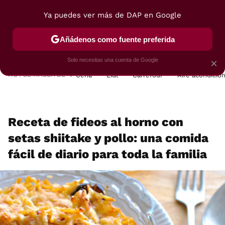
Ya puedes ver más de DAP en Google
MENÚ
NUEVO
Añádenos como fuente preferida
POSTRES
VIAJES
SELECCIÓN
VEGUI
Solo necesitas una cuenta de Google
×
HOY SE HABLA DE
Cena
Lidl
Carrefour
Aire acondicio
Receta de fideos al horno con
setas shiitake y pollo: una comida
fácil de diario para toda la familia