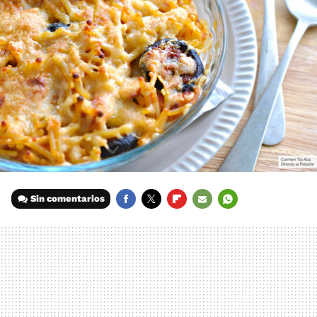
Sin comentarios
FACEBOOK
TWITTER
FLIPBOARD
E-
WHATSAPP
MAIL