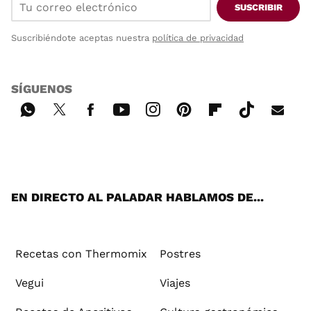
SUSCRIBIR
Suscribiéndote aceptas nuestra
política de privacidad
SÍGUENOS
Wh
Twi
Fac
You
Inst
Pint
Flip
Tikt
E-
ats
tter
ebo
tub
agr
ere
boa
ok
mai
App
ok
e
am
st
rd
l
EN DIRECTO AL PALADAR HABLAMOS DE...
Recetas con Thermomix
Postres
Vegui
Viajes