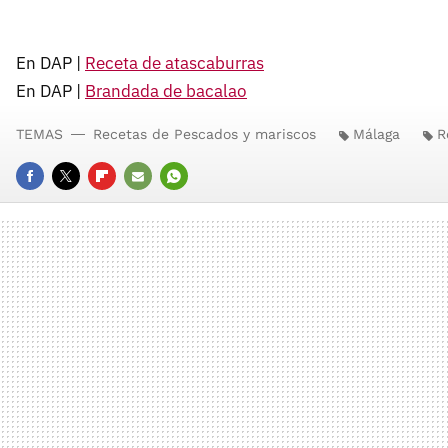
En DAP |
Receta de atascaburras
En DAP |
Brandada de bacalao
TEMAS
Recetas de Pescados y mariscos
Málaga
R
FACEBOOK
TWITTER
FLIPBOARD
E-
WHATSAPP
MAIL