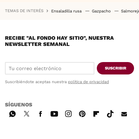
TEMAS DE INTERÉS
Ensaladilla rusa
Gazpacho
Salmore
RECIBE "AL FONDO HAY SITIO", NUESTRA
NEWSLETTER SEMANAL
SUSCRIBIR
Suscribiéndote aceptas nuestra
política de privacidad
SÍGUENOS
Wh
Twi
Fac
You
Inst
Pint
Flip
Tikt
E-
ats
tter
ebo
tub
agr
ere
boa
ok
mai