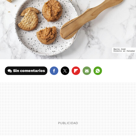
Sin comentarios
FACEBOOK
TWITTER
FLIPBOARD
E-
WHATSAPP
MAIL