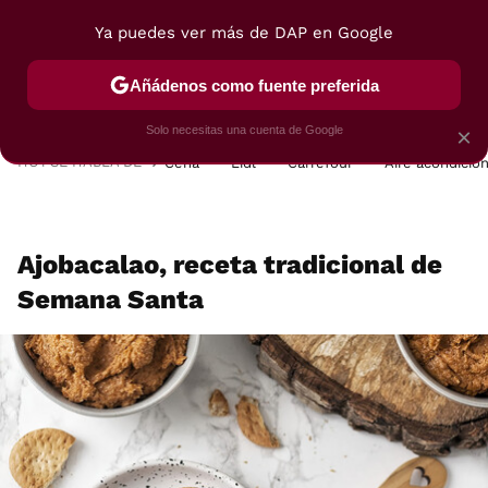
Ya puedes ver más de DAP en Google
MENÚ
NUEVO
Añádenos como fuente preferida
POSTRES
VIAJES
SELECCIÓN
VEGUI
Solo necesitas una cuenta de Google
×
HOY SE HABLA DE
Cena
Lidl
Carrefour
Aire acondicio
Ajobacalao, receta tradicional de
Semana Santa