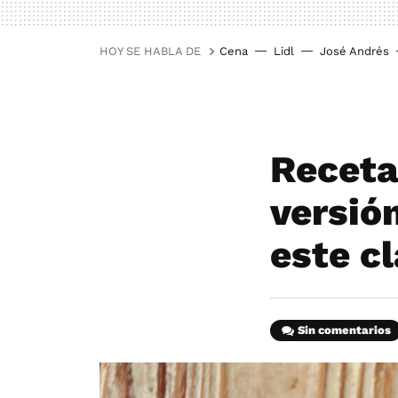
HOY SE HABLA DE
Cena
Lidl
José Andrés
Receta 
versió
este c
Sin comentarios