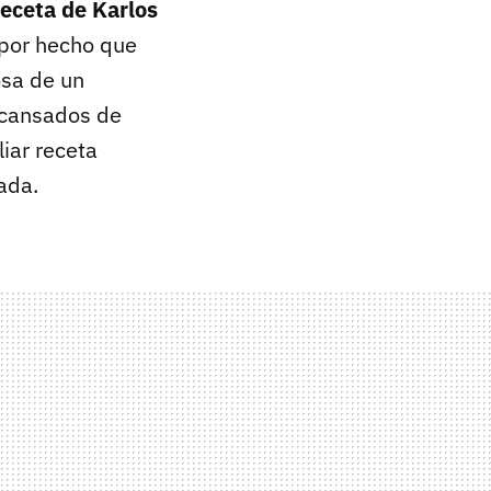
receta de Karlos
 por hecho que
osa de un
 cansados de
iar receta
ada.