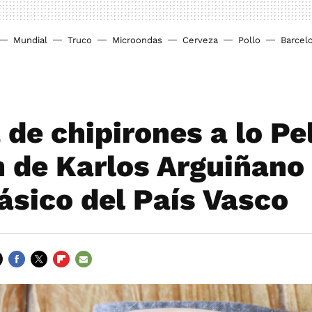
Mundial
Truco
Microondas
Cerveza
Pollo
Barcel
de chipirones a lo Pel
n de Karlos Arguiñano
lásico del País Vasco
FACEBOOK
TWITTER
FLIPBOARD
E-
MAIL