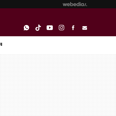
I
WHATSAPP
TIKTOK
YOUTUBE
INSTAGRAM
FACEBOOK
E-
MAIL