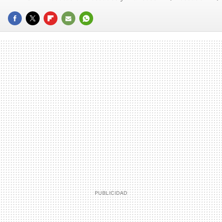
FACEBOOK
TWITTER
FLIPBOARD
E-
WHATSAPP
MAIL