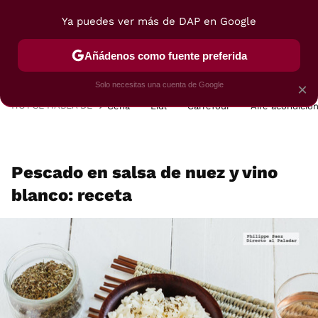
Ya puedes ver más de DAP en Google
MENÚ
NUEVO
Añádenos como fuente preferida
POSTRES
VIAJES
SELECCIÓN
VEGUI
Solo necesitas una cuenta de Google
×
HOY SE HABLA DE
Cena
Lidl
Carrefour
Aire acondicio
Pescado en salsa de nuez y vino
blanco: receta