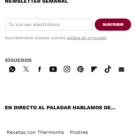
NEWSLETTER SEMANAL
SUSCRIBIR
Suscribiéndote aceptas nuestra
política de privacidad
SÍGUENOS
Wh
Twi
Fac
You
Inst
Pint
Flip
Tikt
E-
ats
tter
ebo
tub
agr
ere
boa
ok
mai
App
ok
e
am
st
rd
l
EN DIRECTO AL PALADAR HABLAMOS DE...
Recetas con Thermomix
Postres