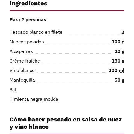
Ingredientes
Para 2 personas
Pescado blanco en filete
2
Nueces peladas
100
g
Alcaparras
10
g
Crême fraîche
150
g
Vino blanco
200
ml
Mantequilla
50
g
Sal
Pimienta negra molida
Cómo hacer pescado en salsa de nuez
y vino blanco