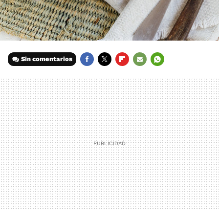
Sin comentarios
FACEBOOK
TWITTER
FLIPBOARD
E-
WHATSAPP
MAIL