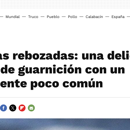
Mundial
Truco
Pueblo
Pollo
Calabacín
España
as rebozadas: una del
 de guarnición con un
iente poco común
FACEBOOK
TWITTER
FLIPBOARD
E-
MAIL