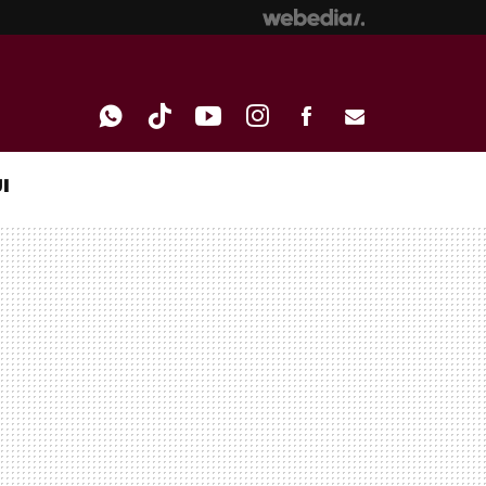
I
WHATSAPP
TIKTOK
YOUTUBE
INSTAGRAM
FACEBOOK
E-
MAIL