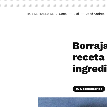
HOY SE HABLA DE
Cena
Lidl
José Andrés
Borraj
receta
ingred
6 comentarios