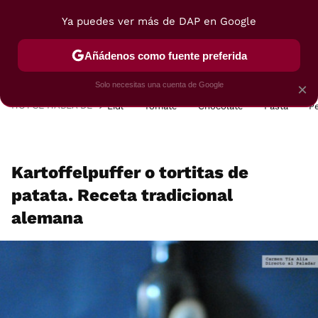
Ya puedes ver más de DAP en Google
MENÚ
NUEVO
Añádenos como fuente preferida
POSTRES
VIAJES
SELECCIÓN
VEGUI
Solo necesitas una cuenta de Google
×
HOY SE HABLA DE
Lidl
Tomate
Chocolate
Pasta
P
Kartoffelpuffer o tortitas de
patata. Receta tradicional
alemana