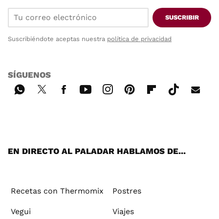
SUSCRIBIR
Suscribiéndote aceptas nuestra
política de privacidad
SÍGUENOS
Wh
Twi
Fac
You
Inst
Pint
Flip
Tikt
E-
ats
tter
ebo
tub
agr
ere
boa
ok
mai
App
ok
e
am
st
rd
l
EN DIRECTO AL PALADAR HABLAMOS DE...
Recetas con Thermomix
Postres
Vegui
Viajes