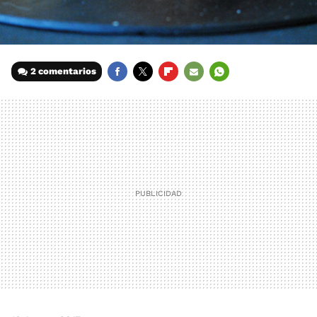
2 comentarios
FACEBOOK
TWITTER
FLIPBOARD
E-
WHATSAPP
MAIL