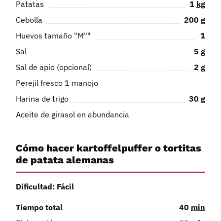
Patatas
1
kg
Cebolla
200
g
Huevos tamaño "M""
1
Sal
5
g
Sal de apio (opcional)
2
g
Perejil fresco 1 manojo
Harina de trigo
30
g
Aceite de girasol en abundancia
Cómo hacer kartoffelpuffer o tortitas
de patata alemanas
Dificultad: Fácil
Tiempo total
40
min