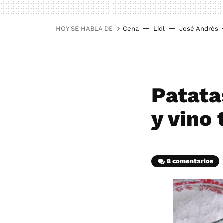
HOY SE HABLA DE
Cena
Lidl
José Andrés
Patata
y vino 
8 comentarios