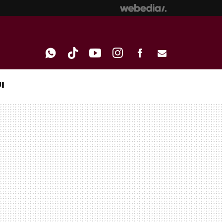
I
WHATSAPP
TIKTOK
YOUTUBE
INSTAGRAM
FACEBOOK
E-
MAIL