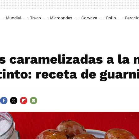
Mundial
Truco
Microondas
Cerveza
Pollo
Barcel
s caramelizadas a la 
tinto: receta de guarn
FACEBOOK
TWITTER
FLIPBOARD
E-
MAIL