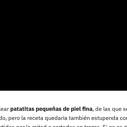
lear
patatitas pequeñas de piel fina
, de las que
do, pero la receta quedaría también estupenda co
idas por la mitad o cortadas en trozos. Si no os g