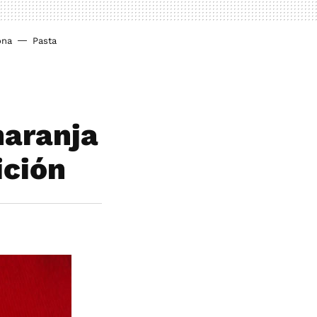
ona
Pasta
naranja
ición