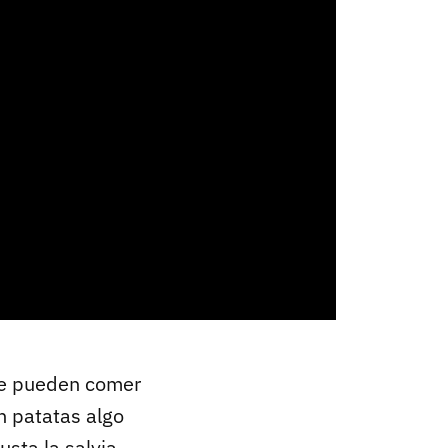
 se pueden comer
n patatas algo
usta la salvia