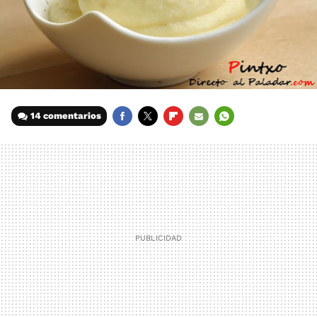
14 comentarios
FACEBOOK
TWITTER
FLIPBOARD
E-
WHATSAPP
MAIL