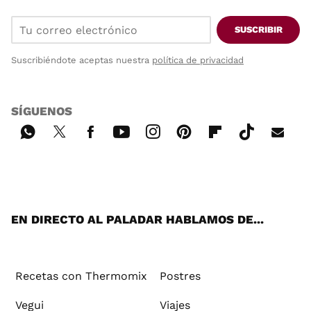
SUSCRIBIR
Suscribiéndote aceptas nuestra
política de privacidad
SÍGUENOS
Wh
Twi
Fac
You
Inst
Pint
Flip
Tikt
E-
ats
tter
ebo
tub
agr
ere
boa
ok
mai
App
ok
e
am
st
rd
l
EN DIRECTO AL PALADAR HABLAMOS DE...
Recetas con Thermomix
Postres
Vegui
Viajes