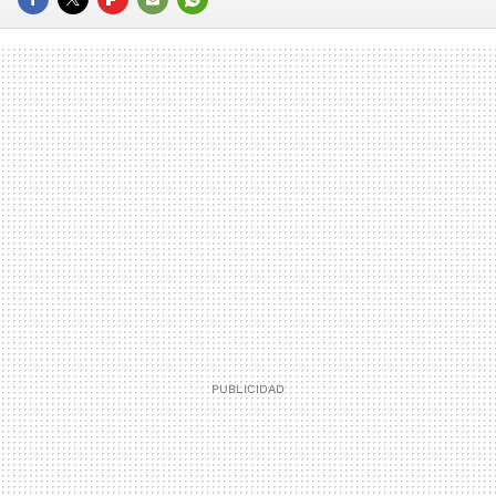
FACEBOOK
TWITTER
FLIPBOARD
E-
WHATSAPP
MAIL