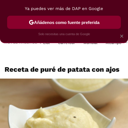
Ya puedes ver más de DAP en Google
MENÚ
NUEVO
Añádenos como fuente preferida
POSTRES
VIAJES
SELECCIÓN
VEGUI
Solo necesitas una cuenta de Google
×
HOY SE HABLA DE
Lidl
Carrefour
Mundial
Alcampo
Receta de puré de patata con ajos