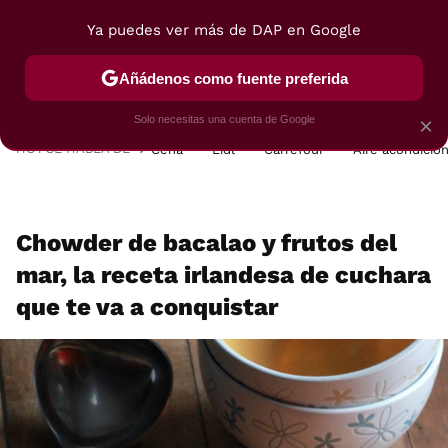
Ya puedes ver más de DAP en Google
MENÚ
NUEVO
Añádenos como fuente preferida
POSTRES
VIAJES
SELECCIÓN
VEGUI
Solo necesitas una cuenta de Google
×
HOY SE HABLA DE
Cena
Lidl
Carrefour
Aire acondicio
Chowder de bacalao y frutos del
mar, la receta irlandesa de cuchara
que te va a conquistar