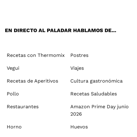
Wh
Twi
Fac
You
Inst
Pint
Flip
Tikt
E-
ats
tter
ebo
tub
agr
ere
boa
ok
mai
App
ok
e
am
st
rd
l
EN DIRECTO AL PALADAR HABLAMOS DE...
Recetas con Thermomix
Postres
Vegui
Viajes
Recetas de Aperitivos
Cultura gastronómica
Pollo
Recetas Saludables
Restaurantes
Amazon Prime Day junio
2026
Horno
Huevos