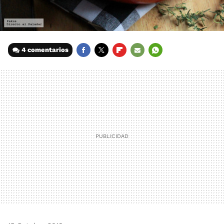
4 comentarios
FACEBOOK
TWITTER
FLIPBOARD
E-
WHATSAPP
MAIL