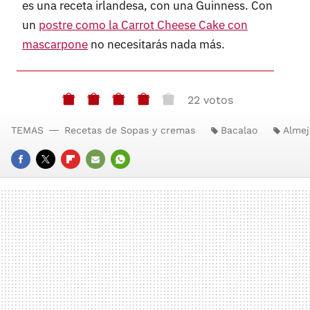
es una receta irlandesa, con una Guinness. Con
un
postre como la Carrot Cheese Cake con
mascarpone
no necesitarás nada más.
22 votos
TEMAS
Recetas de Sopas y cremas
Bacalao
Almej
FACEBOOK
TWITTER
FLIPBOARD
E-
WHATSAPP
MAIL