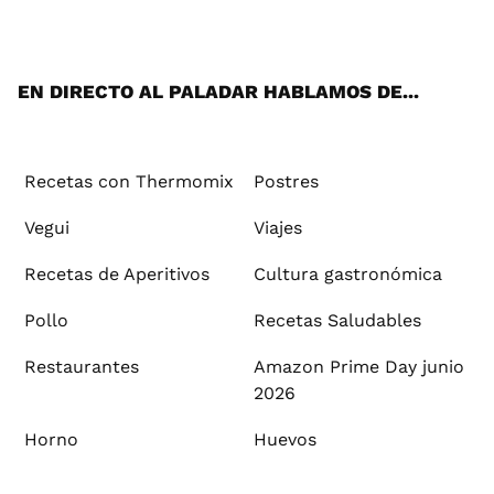
ats
tter
ebo
tub
agr
ere
boa
ok
mai
App
ok
e
am
st
rd
l
EN DIRECTO AL PALADAR HABLAMOS DE...
Recetas con Thermomix
Postres
Vegui
Viajes
Recetas de Aperitivos
Cultura gastronómica
Pollo
Recetas Saludables
Restaurantes
Amazon Prime Day junio
2026
Horno
Huevos