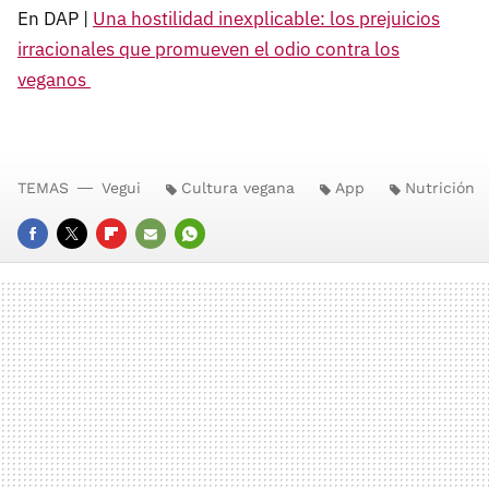
En DAP |
Una hostilidad inexplicable: los prejuicios
irracionales que promueven el odio contra los
veganos
TEMAS
Vegui
Cultura vegana
App
Nutrición
FACEBOOK
TWITTER
FLIPBOARD
E-
WHATSAPP
MAIL