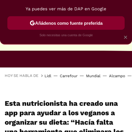
Ya puedes ver más de DAP en Google
Añádenos como fuente preferida
Solo necesitas una cuenta de Google
×
RECETAS VEGANAS
RECETAS VEGETARIANAS
HOY SE HABLA DE
Lidl
Carrefour
Mundial
Alcampo
Esta nutricionista ha creado una
app para ayudar a los veganos a
organizar su dieta: “Hacía falta
una herramienta que eliminara los