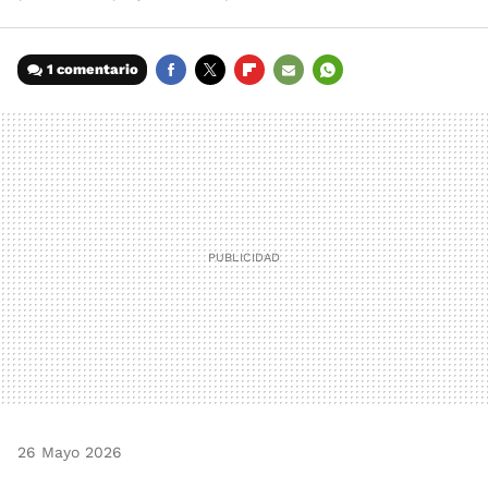
1 comentario
FACEBOOK
TWITTER
FLIPBOARD
E-
WHATSAPP
MAIL
26 Mayo 2026