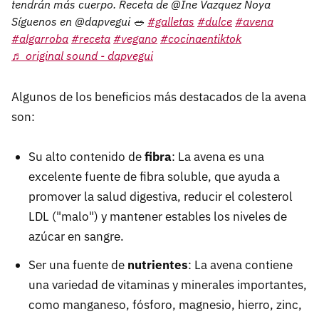
tendrán más cuerpo. Receta de @Ine Vazquez Noya
Síguenos en @dapvegui 🥗
#galletas
#dulce
#avena
#algarroba
#receta
#vegano
#cocinaentiktok
♬ original sound - dapvegui
Algunos de los beneficios más destacados de la avena
son:
Su alto contenido de
fibra
: La avena es una
excelente fuente de fibra soluble, que ayuda a
promover la salud digestiva, reducir el colesterol
LDL ("malo") y mantener estables los niveles de
azúcar en sangre.
Ser una fuente de
nutrientes
: La avena contiene
una variedad de vitaminas y minerales importantes,
como manganeso, fósforo, magnesio, hierro, zinc,