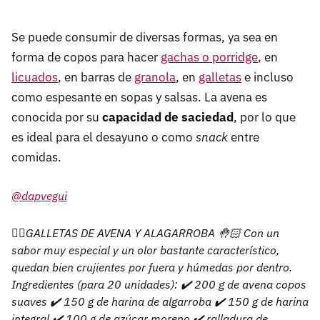
Se puede consumir de diversas formas, ya sea en
forma de copos para hacer
gachas o porridge
, en
licuados
, en barras de
granola
, en
galletas
e incluso
como espesante en sopas y salsas. La avena es
conocida por su
capacidad de saciedad
, por lo que
es ideal para el desayuno o como
snack
entre
comidas.
@dapvegui
✋🏻GALLETAS DE AVENA Y ALAGARROBA 🤚🏻 Con un
sabor muy especial y un olor bastante característico,
quedan bien crujientes por fuera y húmedas por dentro.
Ingredientes (para 20 unidades): ✔️ 200 g de avena copos
suaves ✔️ 150 g de harina de algarroba ✔️ 150 g de harina
integral ✔️ 100 g de azúcar moreno ✔️ ralladura de