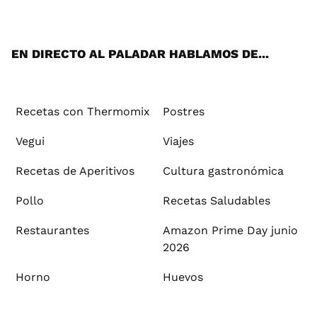
ats
tter
ebo
tub
agr
ere
boa
ok
mai
App
ok
e
am
st
rd
l
EN DIRECTO AL PALADAR HABLAMOS DE...
Recetas con Thermomix
Postres
Vegui
Viajes
Recetas de Aperitivos
Cultura gastronómica
Pollo
Recetas Saludables
Restaurantes
Amazon Prime Day junio
2026
Horno
Huevos