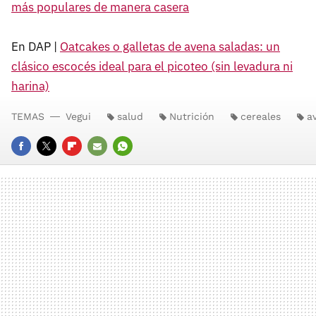
más populares de manera casera
En DAP |
Oatcakes o galletas de avena saladas: un
clásico escocés ideal para el picoteo (sin levadura ni
harina)
TEMAS
Vegui
salud
Nutrición
cereales
a
FACEBOOK
TWITTER
FLIPBOARD
E-
WHATSAPP
MAIL