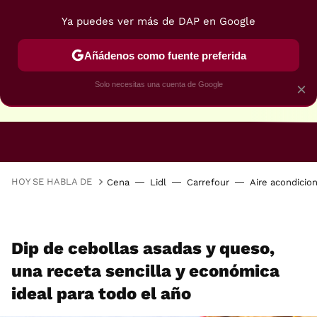
Ya puedes ver más de DAP en Google
Añádenos como fuente preferida
Solo necesitas una cuenta de Google
×
RECETAS VEGANAS
RECETAS VEGETARIANAS
HOY SE HABLA DE
Cena
Lidl
Carrefour
Aire acondicio
Dip de cebollas asadas y queso,
una receta sencilla y económica
ideal para todo el año