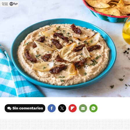
Sin comentarios
FACEBOOK
TWITTER
FLIPBOARD
E-
WHATSAPP
MAIL