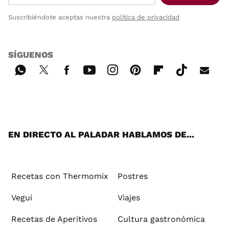
Suscribiéndote aceptas nuestra
política de privacidad
SÍGUENOS
Wh
Twi
Fac
You
Inst
Pint
Flip
Tikt
E-
ats
tter
ebo
tub
agr
ere
boa
ok
mai
App
ok
e
am
st
rd
l
EN DIRECTO AL PALADAR HABLAMOS DE...
Recetas con Thermomix
Postres
Vegui
Viajes
Recetas de Aperitivos
Cultura gastronómica