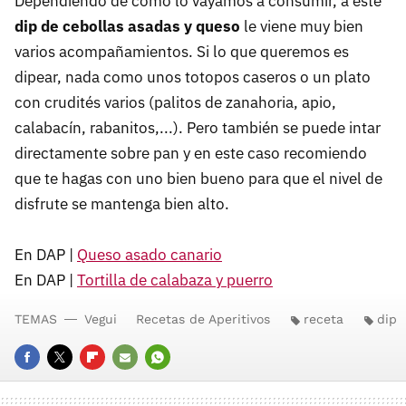
Dependiendo de cómo lo vayamos a consumir, a este
dip de cebollas asadas y queso
le viene muy bien
varios acompañamientos. Si lo que queremos es
dipear, nada como unos totopos caseros o un plato
con crudités varios (palitos de zanahoria, apio,
calabacín, rabanitos,...). Pero también se puede intar
directamente sobre pan y en este caso recomiendo
que te hagas con uno bien bueno para que el nivel de
disfrute se mantenga bien alto.
En DAP |
Queso asado canario
En DAP |
Tortilla de calabaza y puerro
TEMAS
Vegui
Recetas de Aperitivos
receta
dip
FACEBOOK
TWITTER
FLIPBOARD
E-
WHATSAPP