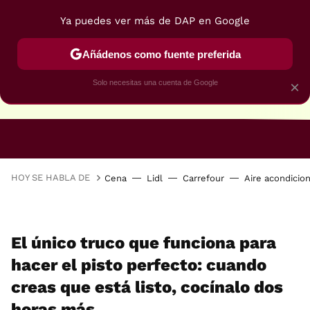
Ya puedes ver más de DAP en Google
Añádenos como fuente preferida
Solo necesitas una cuenta de Google
×
RECETAS VEGANAS
RECETAS VEGETARIANAS
HOY SE HABLA DE
Cena
Lidl
Carrefour
Aire acondicio
El único truco que funciona para
hacer el pisto perfecto: cuando
creas que está listo, cocínalo dos
horas más