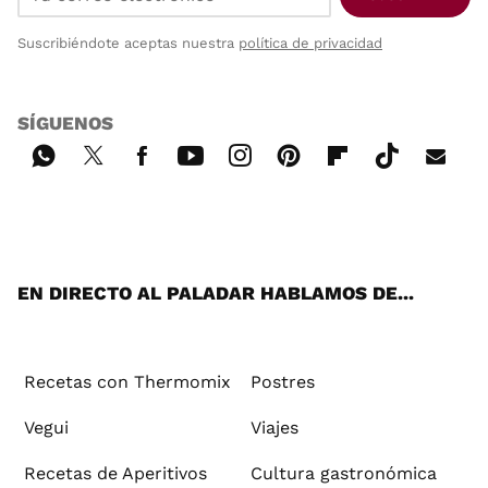
Suscribiéndote aceptas nuestra
política de privacidad
SÍGUENOS
Wh
Twi
Fac
You
Inst
Pint
Flip
Tikt
E-
ats
tter
ebo
tub
agr
ere
boa
ok
mai
App
ok
e
am
st
rd
l
EN DIRECTO AL PALADAR HABLAMOS DE...
Recetas con Thermomix
Postres
Vegui
Viajes
Recetas de Aperitivos
Cultura gastronómica