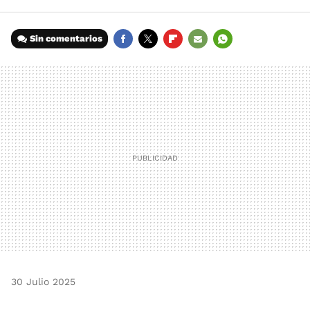
Sin comentarios
FACEBOOK
TWITTER
FLIPBOARD
E-
WHATSAPP
MAIL
30 Julio 2025