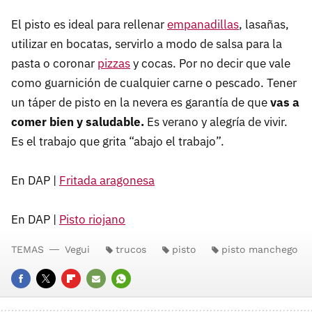
El pisto es ideal para rellenar
empanadillas
, lasañas,
utilizar en bocatas, servirlo a modo de salsa para la
pasta o coronar
pizzas
y cocas. Por no decir que vale
como guarnición de cualquier carne o pescado. Tener
un táper de pisto en la nevera es garantía de que
vas a
comer bien y saludable.
Es verano y alegría de vivir.
Es el trabajo que grita “abajo el trabajo”.
En DAP |
Fritada aragonesa
En DAP |
Pisto riojano
TEMAS
Vegui
trucos
pisto
pisto manchego
FACEBOOK
TWITTER
FLIPBOARD
E-
WHATSAPP