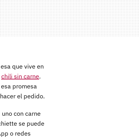
desa que vive en
n
chili sin carne
.
 y esa promesa
 hacer el pedido.
: uno con carne
chiette se puede
App o redes