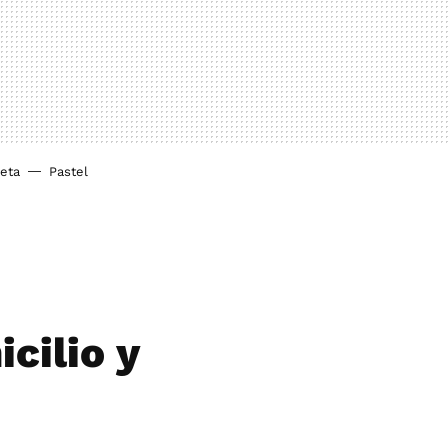
ieta
Pastel
cilio y