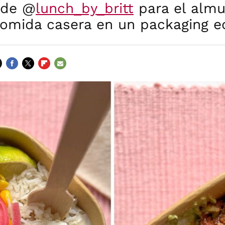
 de @
lunch_by_britt
para el almu
omida casera en un packaging e
FACEBOOK
TWITTER
FLIPBOARD
E-
MAIL