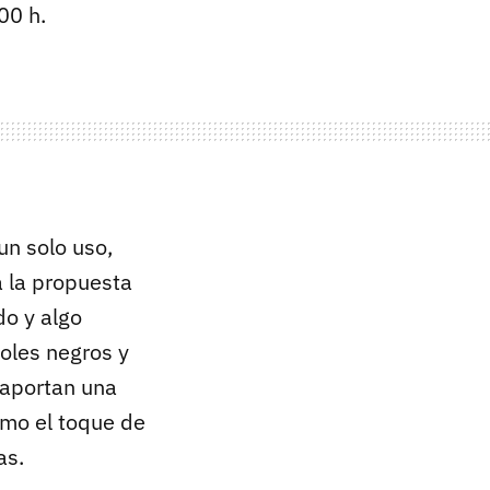
00 h.
un solo uso,
a la propuesta
do y algo
joles negros y
 aportan una
omo el toque de
as.