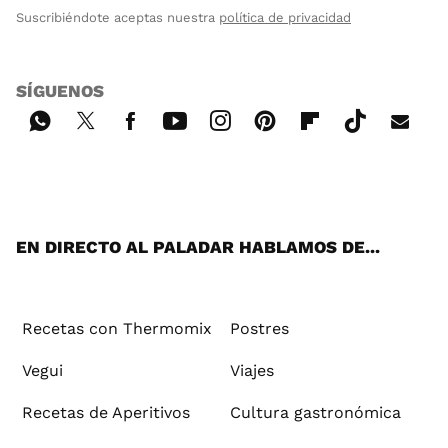
Suscribiéndote aceptas nuestra
política de privacidad
SÍGUENOS
Wh
Twi
Fac
You
Inst
Pint
Flip
Tikt
E-
ats
tter
ebo
tub
agr
ere
boa
ok
mai
App
ok
e
am
st
rd
l
EN DIRECTO AL PALADAR HABLAMOS DE...
Recetas con Thermomix
Postres
Vegui
Viajes
Recetas de Aperitivos
Cultura gastronómica