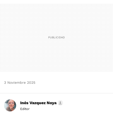
FACEBOOK
TWITTER
FLIPBOARD
E-
WHATSAPP
MAIL
3 Noviembre 2025
Inés Vazquez Noya
Editor