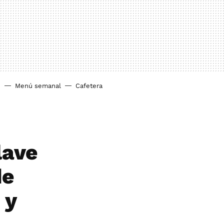
o
Menú semanal
Cafetera
lave
de
 y