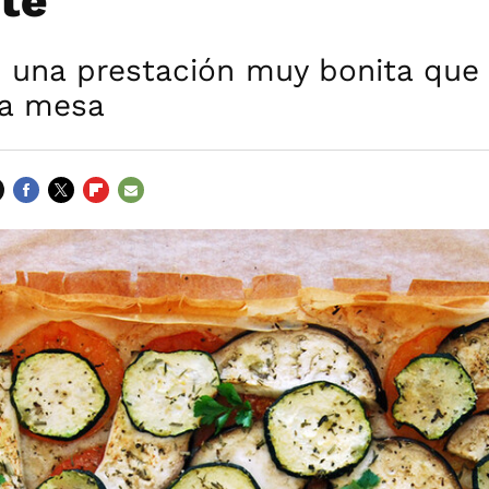
nte
 una prestación muy bonita que 
la mesa
FACEBOOK
TWITTER
FLIPBOARD
E-
MAIL