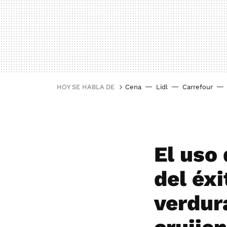
HOY SE HABLA DE
Cena
Lidl
Carrefour
El uso 
del éxi
verdura