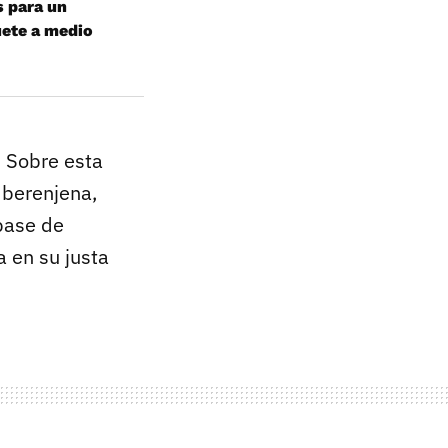
s para un
uete a medio
. Sobre esta
 berenjena,
 base de
a en su justa