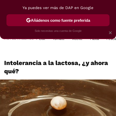
Ya puedes ver más de DAP en Google
MENÚ
NUEVO
Añádenos como fuente preferida
POSTRES
VIAJES
SELECCIÓN
VEGUI
Solo necesitas una cuenta de Google
×
HOY SE HABLA DE
Lidl
Tomate
Aceite
Pasta
Pesc
Intolerancia a la lactosa, ¿y ahora
qué?