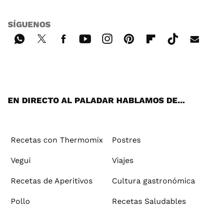
SÍGUENOS
Wh
Twi
Fac
You
Inst
Pint
Flip
Tikt
E-
ats
tter
ebo
tub
agr
ere
boa
ok
mai
App
ok
e
am
st
rd
l
EN DIRECTO AL PALADAR HABLAMOS DE...
Recetas con Thermomix
Postres
Vegui
Viajes
Recetas de Aperitivos
Cultura gastronómica
Pollo
Recetas Saludables