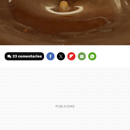
23 comentarios
FACEBOOK
TWITTER
FLIPBOARD
E-
WHATSAPP
MAIL