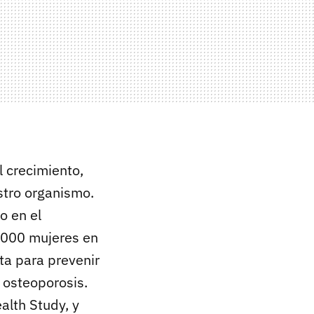
l crecimiento,
stro organismo.
o en el
7000 mujeres en
ta para prevenir
 osteoporosis.
alth Study, y