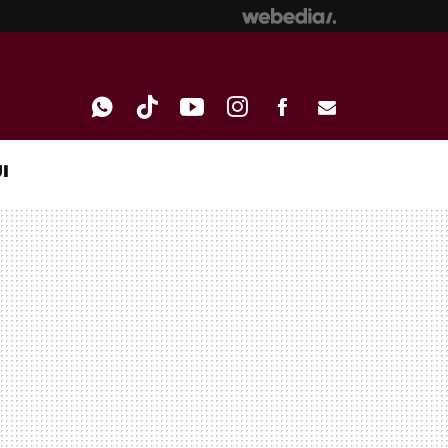
I
WHATSAPP
TIKTOK
YOUTUBE
INSTAGRAM
FACEBOOK
E-
MAIL