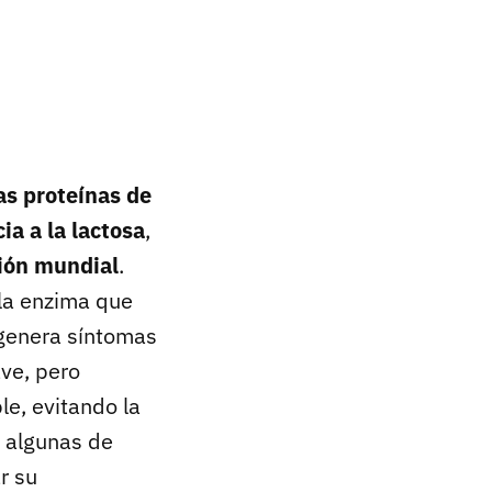
las proteínas de
ia a la lactosa
,
ión mundial
.
 la enzima que
a genera síntomas
ave, pero
le, evitando la
 algunas de
r su