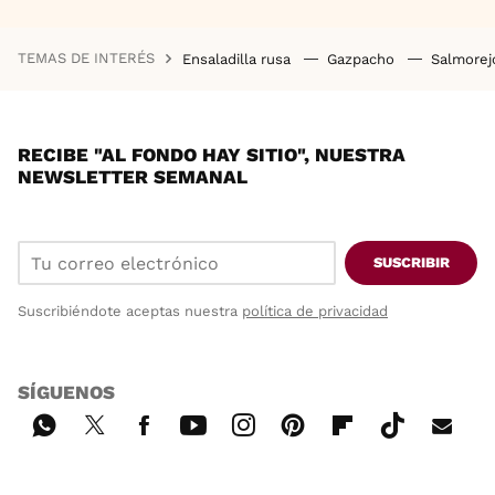
TEMAS DE INTERÉS
Ensaladilla rusa
Gazpacho
Salmore
RECIBE "AL FONDO HAY SITIO", NUESTRA
NEWSLETTER SEMANAL
SUSCRIBIR
Suscribiéndote aceptas nuestra
política de privacidad
SÍGUENOS
Wh
Twi
Fac
You
Inst
Pint
Flip
Tikt
E-
ats
tter
ebo
tub
agr
ere
boa
ok
mai