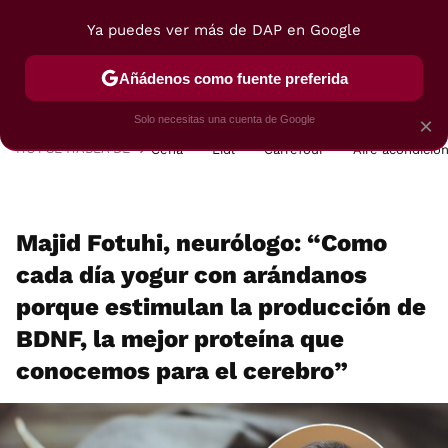
Ya puedes ver más de DAP en Google
MENÚ
NUEVO
Añádenos como fuente preferida
POSTRES
VIAJES
SELECCIÓN
VEGUI
Solo necesitas una cuenta de Google
×
HOY SE HABLA DE
Cena
Lidl
Carrefour
Aire acondicio
Majid Fotuhi, neurólogo: “Como
cada día yogur con arándanos
porque estimulan la producción de
BDNF, la mejor proteína que
conocemos para el cerebro”