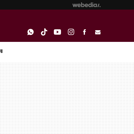
I
WHATSAPP
TIKTOK
YOUTUBE
INSTAGRAM
FACEBOOK
E-
MAIL