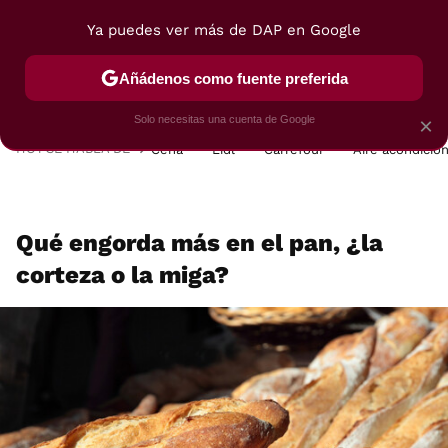
Ya puedes ver más de DAP en Google
MENÚ
NUEVO
Añádenos como fuente preferida
POSTRES
VIAJES
SELECCIÓN
VEGUI
Solo necesitas una cuenta de Google
×
HOY SE HABLA DE
Cena
Lidl
Carrefour
Aire acondicio
Qué engorda más en el pan, ¿la
corteza o la miga?