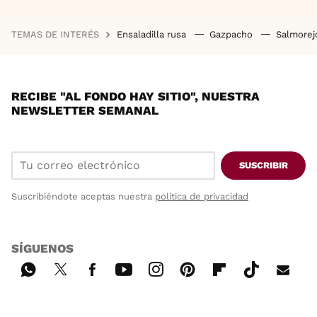
TEMAS DE INTERÉS
Ensaladilla rusa
Gazpacho
Salmore
RECIBE "AL FONDO HAY SITIO", NUESTRA
NEWSLETTER SEMANAL
SUSCRIBIR
Suscribiéndote aceptas nuestra
política de privacidad
SÍGUENOS
Wh
Twi
Fac
You
Inst
Pint
Flip
Tikt
E-
ats
tter
ebo
tub
agr
ere
boa
ok
mai