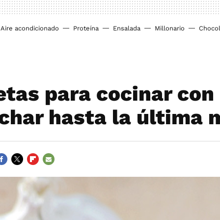
Aire acondicionado
Proteína
Ensalada
Millonario
Chocol
etas para cocinar con
char hasta la última 
ACEBOOK
TWITTER
FLIPBOARD
E-
MAIL