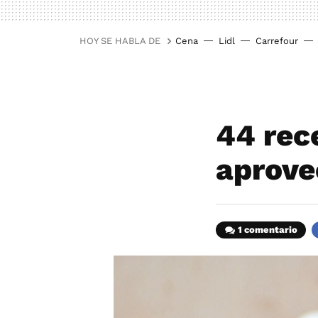
HOY SE HABLA DE
Cena
Lidl
Carrefour
44 rec
aprove
1 comentario
F