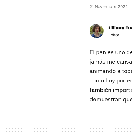
21 Noviembre 2022
Liliana F
Editor
El pan es uno d
jamás me cansar
animando a todo
como hoy podemo
también importa
demuestran que 