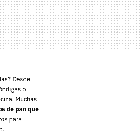
idas? Desde
bóndigas o
cocina. Muchas
tos de pan que
zos para
o.