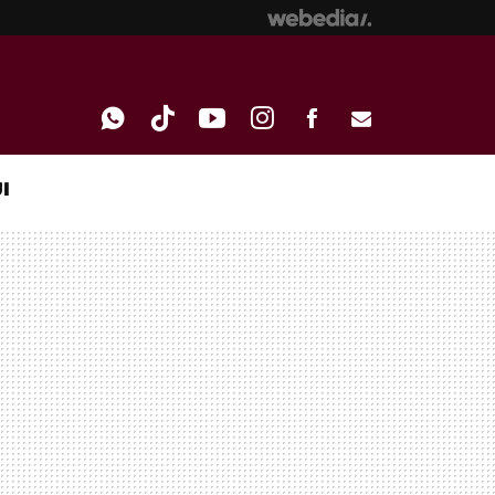
I
WHATSAPP
TIKTOK
YOUTUBE
INSTAGRAM
FACEBOOK
E-
MAIL