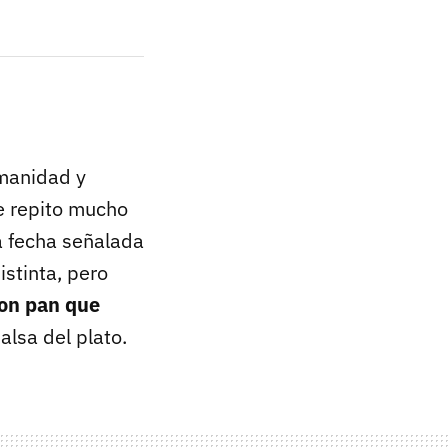
umanidad y
e repito mucho
a fecha señalada
stinta, pero
con pan que
lsa del plato.