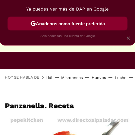
Ya puedes ver más de DAP en Google
Añádenos como fuente preferida
Solo necesitas una cuenta de Google
×
RECETAS VEGANAS
RECETAS VEGETARIANAS
HOY SE HABLA DE
Lidl
Microondas
Huevos
Leche
Panzanella. Receta