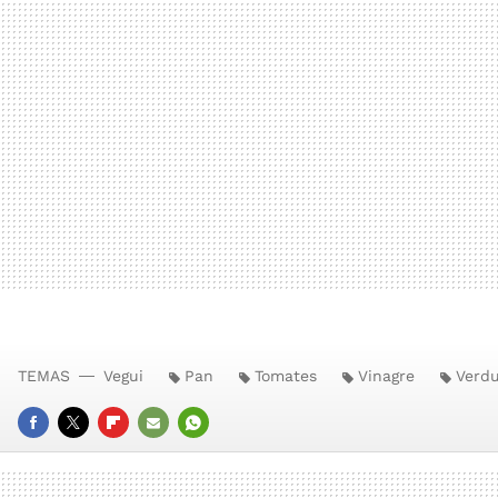
TEMAS
Vegui
Pan
Tomates
Vinagre
Verd
FACEBOOK
TWITTER
FLIPBOARD
E-
WHATSAPP
MAIL