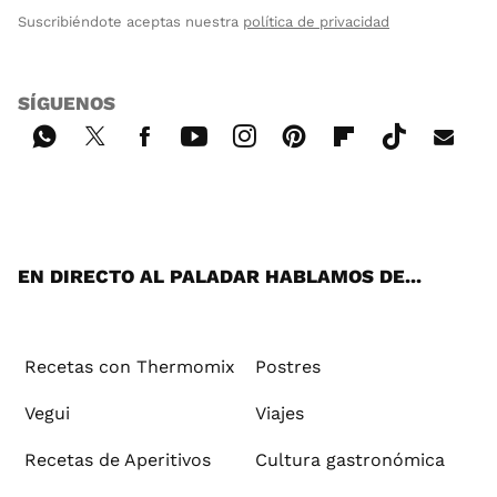
Suscribiéndote aceptas nuestra
política de privacidad
SÍGUENOS
Wh
Twi
Fac
You
Inst
Pint
Flip
Tikt
E-
ats
tter
ebo
tub
agr
ere
boa
ok
mai
App
ok
e
am
st
rd
l
EN DIRECTO AL PALADAR HABLAMOS DE...
Recetas con Thermomix
Postres
Vegui
Viajes
Recetas de Aperitivos
Cultura gastronómica