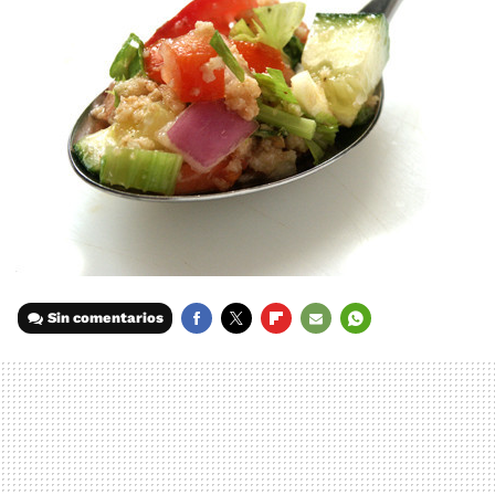
Sin comentarios
FACEBOOK
TWITTER
FLIPBOARD
E-
WHATSAPP
MAIL