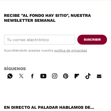
RECIBE "AL FONDO HAY SITIO", NUESTRA
NEWSLETTER SEMANAL
SUSCRIBIR
Suscribiéndote aceptas nuestra
política de privacidad
SÍGUENOS
Wh
Twi
Fac
You
Inst
Pint
Flip
Tikt
E-
ats
tter
ebo
tub
agr
ere
boa
ok
mai
App
ok
e
am
st
rd
l
EN DIRECTO AL PALADAR HABLAMOS DE...