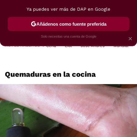
Ya puedes ver más de DAP en Google
MENÚ
NUEVO
Añádenos como fuente preferida
POSTRES
VIAJES
SELECCIÓN
VEGUI
Solo necesitas una cuenta de Google
×
HOY SE HABLA DE
Cena
Lidl
José Andrés
Mundial
Quemaduras en la cocina