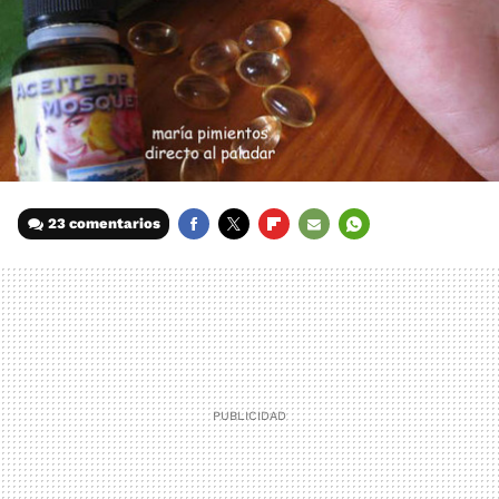
23 comentarios
FACEBOOK
TWITTER
FLIPBOARD
E-
WHATSAPP
MAIL