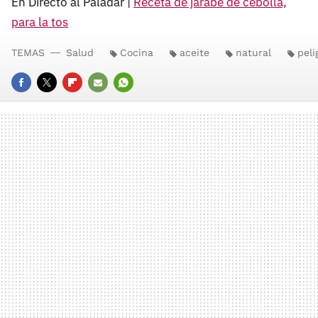
En Directo al Paladar |
Receta de jarabe de cebolla,
para la tos
TEMAS
Salud
Cocina
aceite
natural
peli
FACEBOOK
TWITTER
FLIPBOARD
E-
WHATSAPP
MAIL