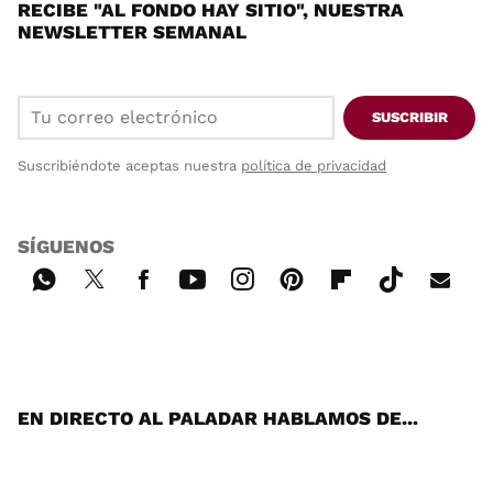
RECIBE "AL FONDO HAY SITIO", NUESTRA
NEWSLETTER SEMANAL
SUSCRIBIR
Suscribiéndote aceptas nuestra
política de privacidad
SÍGUENOS
Wh
Twi
Fac
You
Inst
Pint
Flip
Tikt
E-
ats
tter
ebo
tub
agr
ere
boa
ok
mai
App
ok
e
am
st
rd
l
EN DIRECTO AL PALADAR HABLAMOS DE...