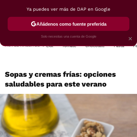
Ya puedes ver más de DAP en Google
MENÚ
NUEVO
Añádenos como fuente preferida
POSTRES
VIAJES
SELECCIÓN
VEGUI
Solo necesitas una cuenta de Google
×
HOY SE HABLA DE
Lidl
Tomate
Chocolate
Pasta
P
Sopas y cremas frías: opciones
saludables para este verano