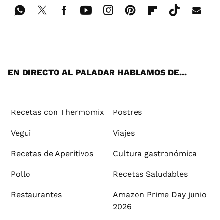
Wh
Twi
Fac
You
Inst
Pint
Flip
Tikt
E-
ats
tter
ebo
tub
agr
ere
boa
ok
mai
App
ok
e
am
st
rd
l
EN DIRECTO AL PALADAR HABLAMOS DE...
Recetas con Thermomix
Postres
Vegui
Viajes
Recetas de Aperitivos
Cultura gastronómica
Pollo
Recetas Saludables
Restaurantes
Amazon Prime Day junio
2026