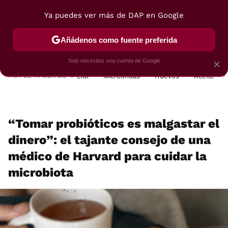
Ya puedes ver más de DAP en Google
MENÚ
NUEVO
Añádenos como fuente preferida
POSTRES
VIAJES
SELECCIÓN
VEGUI
Solo necesitas una cuenta de Google
×
HOY SE HABLA DE
Lidl
Microondas
Huevos
Aceite
“Tomar probióticos es malgastar el
dinero”: el tajante consejo de una
médico de Harvard para cuidar la
microbiota