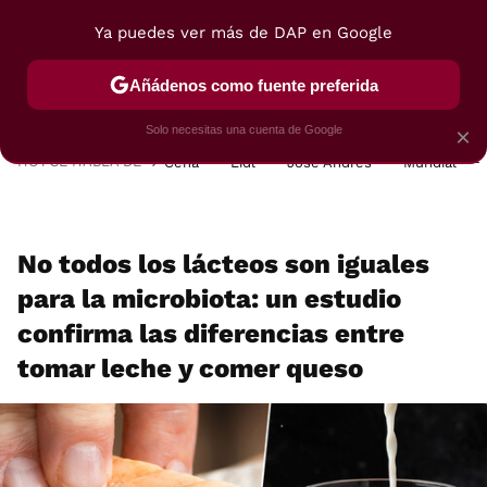
Ya puedes ver más de DAP en Google
MENÚ
NUEVO
Añádenos como fuente preferida
POSTRES
VIAJES
SELECCIÓN
VEGUI
Solo necesitas una cuenta de Google
×
HOY SE HABLA DE
Cena
Lidl
José Andrés
Mundial
No todos los lácteos son iguales
para la microbiota: un estudio
confirma las diferencias entre
tomar leche y comer queso