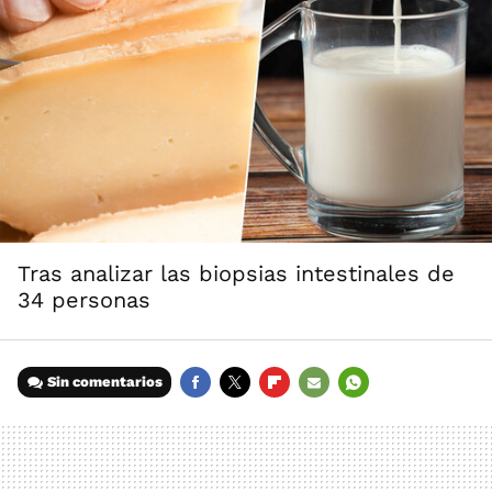
Tras analizar las biopsias intestinales de
34 personas
Sin comentarios
FACEBOOK
TWITTER
FLIPBOARD
E-
WHATSAPP
MAIL