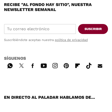
RECIBE "AL FONDO HAY SITIO", NUESTRA
NEWSLETTER SEMANAL
SUSCRIBIR
Suscribiéndote aceptas nuestra
política de privacidad
SÍGUENOS
Wh
Twi
Fac
You
Inst
Pint
Flip
Tikt
E-
ats
tter
ebo
tub
agr
ere
boa
ok
mai
App
ok
e
am
st
rd
l
EN DIRECTO AL PALADAR HABLAMOS DE...