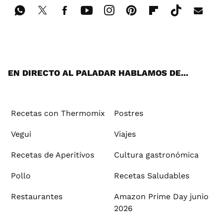
Wh
Twi
Fac
You
Inst
Pint
Flip
Tikt
E-
ats
tter
ebo
tub
agr
ere
boa
ok
mai
App
ok
e
am
st
rd
l
EN DIRECTO AL PALADAR HABLAMOS DE...
Recetas con Thermomix
Postres
Vegui
Viajes
Recetas de Aperitivos
Cultura gastronómica
Pollo
Recetas Saludables
Restaurantes
Amazon Prime Day junio
2026