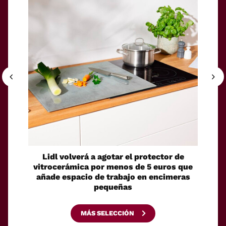
Lidl volverá a agotar el protector de
Un ro
vitrocerámica por menos de 5 euros que
su pro
añade espacio de trabajo en encimeras
pequeñas
MÁS SELECCIÓN