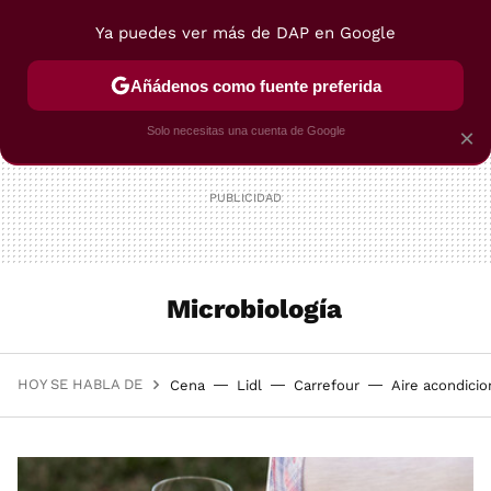
Ya puedes ver más de DAP en Google
MENÚ
NUEVO
Añádenos como fuente preferida
POSTRES
VIAJES
SELECCIÓN
VEGUI
Solo necesitas una cuenta de Google
×
Microbiología
HOY SE HABLA DE
Cena
Lidl
Carrefour
Aire acondici