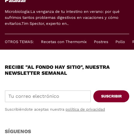
Paladar
Microbiología:La venganza de tu intestino en verano: por qué
sufrimos tantos problemas digestivos en vacaciones y cómo
evitarlos.Tim Spector, experto en..
OTROS TEMAS:
Recetas con Thermomix
Postres
Pollo
RECIBE "AL FONDO HAY SITIO", NUESTRA
NEWSLETTER SEMANAL
SUSCRIBIR
Suscribiéndote aceptas nuestra
política de privacidad
SÍGUENOS