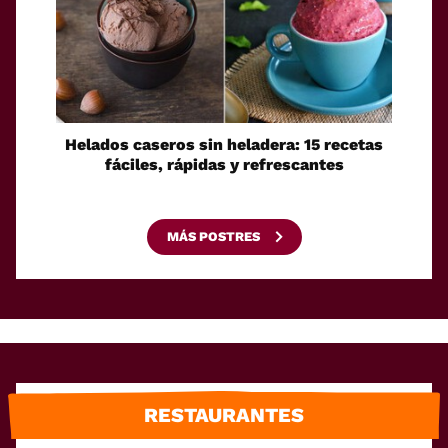
Helados caseros sin heladera: 15 recetas
Sei
fáciles, rápidas y refrescantes
cono
esca
MÁS POSTRES
RESTAURANTES