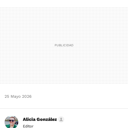
FACEBOOK
TWITTER
FLIPBOARD
E-
WHATSAPP
MAIL
25 Mayo 2026
Alicia González
Editor