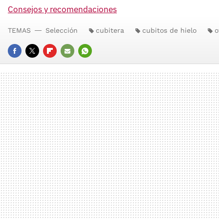
Consejos y recomendaciones
TEMAS
Selección
cubitera
cubitos de hielo
o
FACEBOOK
TWITTER
FLIPBOARD
E-
WHATSAPP
MAIL