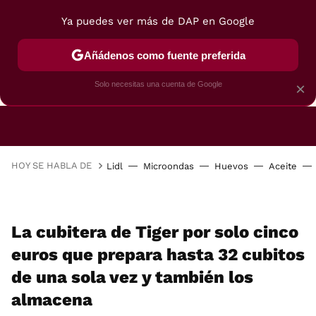
Ya puedes ver más de DAP en Google
Añádenos como fuente preferida
CAFETERAS
FREIDORAS DE AIRE
GUÍAS DE 
Solo necesitas una cuenta de Google
×
HOY SE HABLA DE
Lidl
Microondas
Huevos
Aceite
La cubitera de Tiger por solo cinco
euros que prepara hasta 32 cubitos
de una sola vez y también los
almacena