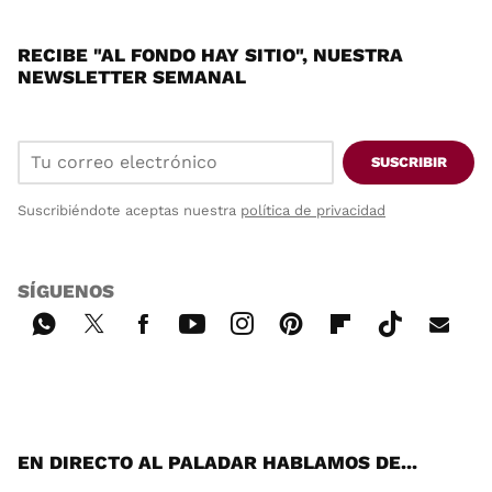
RECIBE "AL FONDO HAY SITIO", NUESTRA
NEWSLETTER SEMANAL
SUSCRIBIR
Suscribiéndote aceptas nuestra
política de privacidad
SÍGUENOS
Wh
Twi
Fac
You
Inst
Pint
Flip
Tikt
E-
ats
tter
ebo
tub
agr
ere
boa
ok
mai
App
ok
e
am
st
rd
l
EN DIRECTO AL PALADAR HABLAMOS DE...