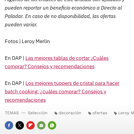
pueden reportar un beneficio económico a Directo al
Paladar. En caso de no disponibilidad, las ofertas
pueden variar.
Fotos | Leroy Merlin
En DAP |
Las mejores tablas de cortar ¿Cuáles
comprar? Consejos y recomendaciones
En DAP |
Los mejores tuppers de cristal para hacer
batch cooking: ¿cuáles comprar? Consejos y
recomendaciones
TEMAS
Selección
decoración
ofertas
Leroy M
FACEBOOK
TWITTER
FLIPBOARD
E-
WHATSAPP