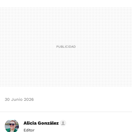
FACEBOOK
TWITTER
FLIPBOARD
E-
WHATSAPP
MAIL
30 Junio 2026
Alicia González
Editor