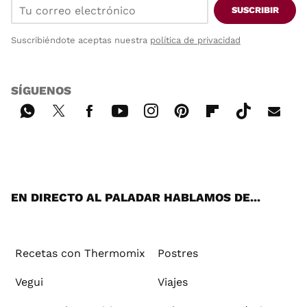
SUSCRIBIR
Suscribiéndote aceptas nuestra
política de privacidad
SÍGUENOS
Wh
Twi
Fac
You
Inst
Pint
Flip
Tikt
E-
ats
tter
ebo
tub
agr
ere
boa
ok
mai
App
ok
e
am
st
rd
l
EN DIRECTO AL PALADAR HABLAMOS DE...
Recetas con Thermomix
Postres
Vegui
Viajes