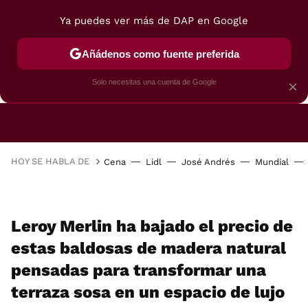
Ya puedes ver más de DAP en Google
Añádenos como fuente preferida
CAFETERAS
FREIDORAS DE AIRE
GUÍAS DE 
Solo necesitas una cuenta de Google
×
HOY SE HABLA DE
Cena
Lidl
José Andrés
Mundial
Leroy Merlin ha bajado el precio de
estas baldosas de madera natural
pensadas para transformar una
terraza sosa en un espacio de lujo