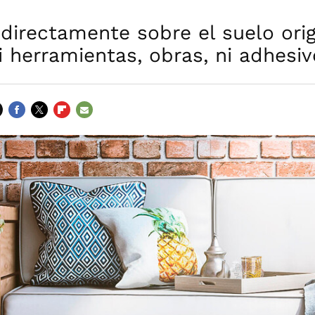
 directamente sobre el suelo orig
i herramientas, obras, ni adhesi
FACEBOOK
TWITTER
FLIPBOARD
E-
MAIL