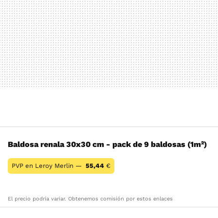
Baldosa renala 30x30 cm - pack de 9 baldosas (1m²)
PVP en Leroy Merlin —
55,44
€
El precio podría variar. Obtenemos comisión por estos enlaces