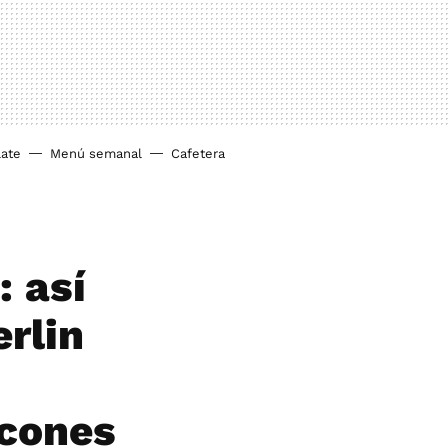
ate
Menú semanal
Cafetera
: así
rlin
lcones