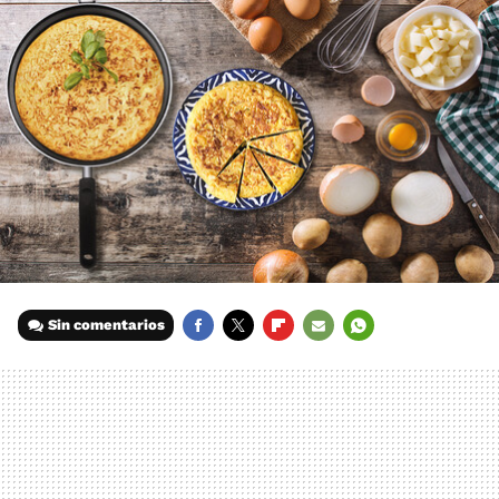
Sin comentarios
FACEBOOK
TWITTER
FLIPBOARD
E-
WHATSAPP
MAIL