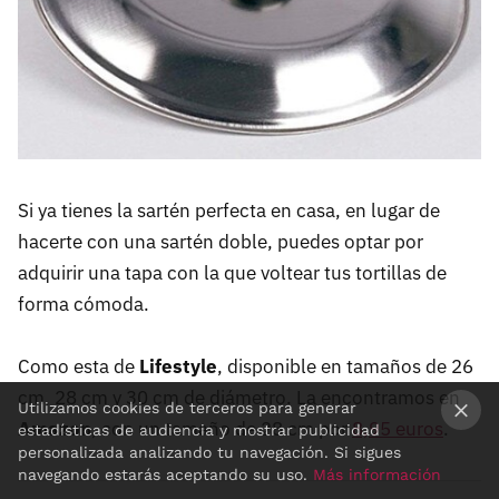
Si ya tienes la sartén perfecta en casa, en lugar de
hacerte con una sartén doble, puedes optar por
adquirir una tapa con la que voltear tus tortillas de
forma cómoda.
Como esta de
Lifestyle
, disponible en tamaños de 26
cm, 28 cm y 30 cm de diámetro. La encontramos en
Utilizamos cookies de terceros para generar
Amazon
, con un tamaño de 28 cm por
8,95 euros
.
estadísticas de audiencia y mostrar publicidad
×
personalizada analizando tu navegación. Si sigues
navegando estarás aceptando su uso.
Más información