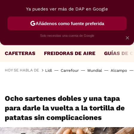
Ya puedes ver más de DAP en Google
MENÚ
NUEVO
Añádenos como fuente preferida
Solo necesitas una cuenta de Google
×
CAFETERAS
FREIDORAS DE AIRE
GUÍAS DE 
HOY SE HABLA DE
Lidl
Carrefour
Mundial
Alcampo
Ocho sartenes dobles y una tapa
para darle la vuelta a la tortilla de
patatas sin complicaciones