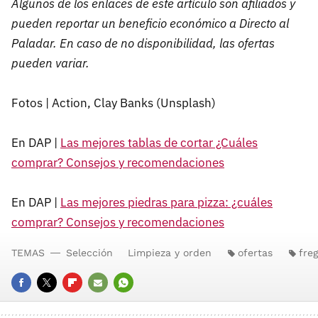
Algunos de los enlaces de este artículo son afiliados y
pueden reportar un beneficio económico a Directo al
Paladar. En caso de no disponibilidad, las ofertas
pueden variar.
Fotos | Action, Clay Banks (Unsplash)
En DAP |
Las mejores tablas de cortar ¿Cuáles
comprar? Consejos y recomendaciones
En DAP |
Las mejores piedras para pizza: ¿cuáles
comprar? Consejos y recomendaciones
TEMAS
Selección
Limpieza y orden
ofertas
fre
FACEBOOK
TWITTER
FLIPBOARD
E-
WHATSAPP