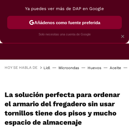
Ya puedes ver más de DAP en Google
Añádenos como fuente preferida
CAFETERAS
FREIDORAS DE AIRE
GUÍAS DE 
Solo necesitas una cuenta de Google
×
HOY SE HABLA DE
Lidl
Microondas
Huevos
Aceite
La solución perfecta para ordenar
el armario del fregadero sin usar
tornillos tiene dos pisos y mucho
espacio de almacenaje