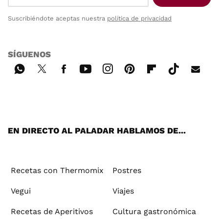
Suscribiéndote aceptas nuestra
política de privacidad
SÍGUENOS
Wh
Twi
Fac
You
Inst
Pint
Flip
Tikt
E-
ats
tter
ebo
tub
agr
ere
boa
ok
mai
App
ok
e
am
st
rd
l
EN DIRECTO AL PALADAR HABLAMOS DE...
Recetas con Thermomix
Postres
Vegui
Viajes
Recetas de Aperitivos
Cultura gastronómica