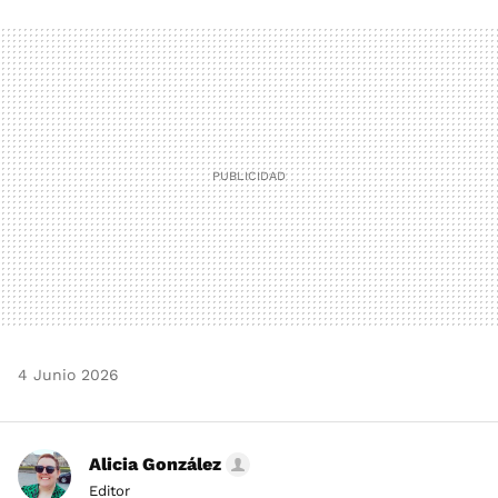
FACEBOOK
TWITTER
FLIPBOARD
E-
WHATSAPP
MAIL
4 Junio 2026
Alicia González
Editor