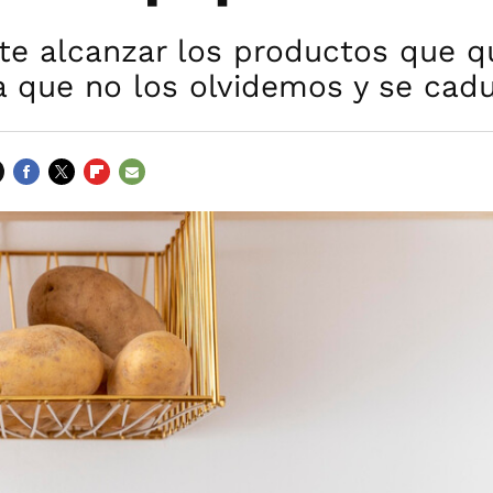
te alcanzar los productos que q
a que no los olvidemos y se cad
FACEBOOK
TWITTER
FLIPBOARD
E-
MAIL