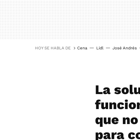
HOY SE HABLA DE
Cena
Lidl
José Andrés
La solu
funcio
que no 
para c