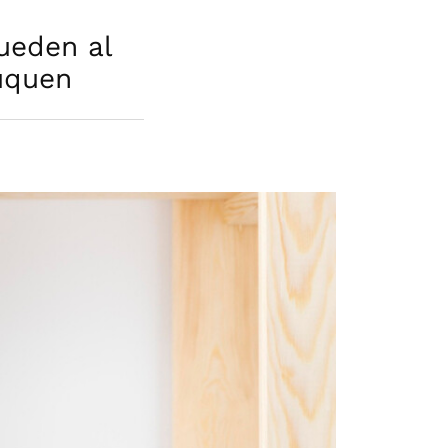
ueden al
uquen