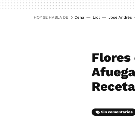
HOY SE HABLA DE
Cena
Lidl
José Andrés
Flores
Afuega´
Recet
Sin comentarios