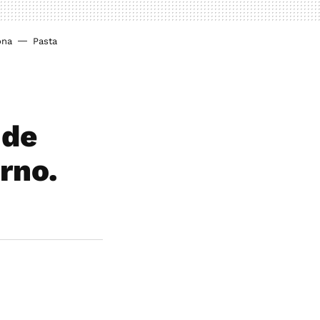
ona
Pasta
 de
rno.