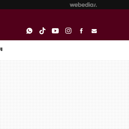
I
WHATSAPP
TIKTOK
YOUTUBE
INSTAGRAM
FACEBOOK
E-
MAIL