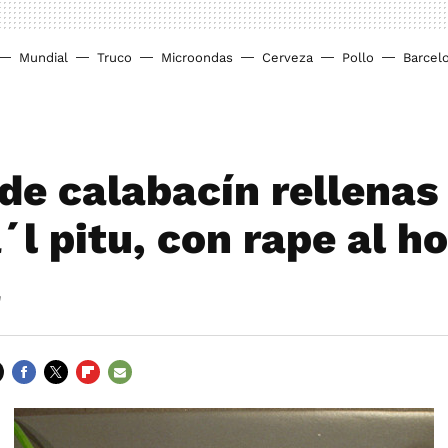
Mundial
Truco
Microondas
Cerveza
Pollo
Barcel
 de calabacín rellenas
l pitu, con rape al ho
a
FACEBOOK
TWITTER
FLIPBOARD
E-
MAIL