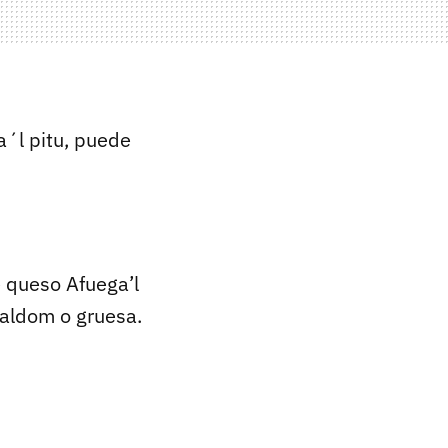
a´l pitu, puede
e queso Afuega’l
 maldom o gruesa.