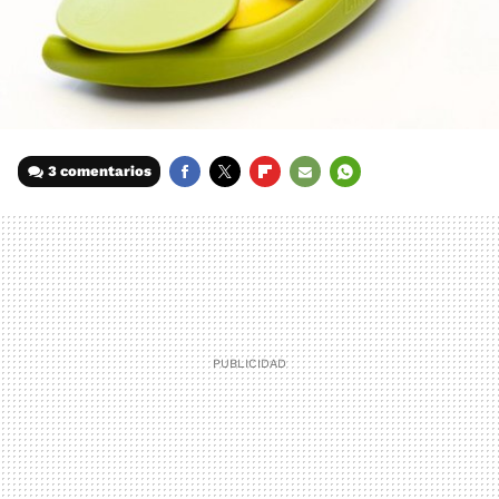
3 comentarios
FACEBOOK
TWITTER
FLIPBOARD
E-
WHATSAPP
MAIL