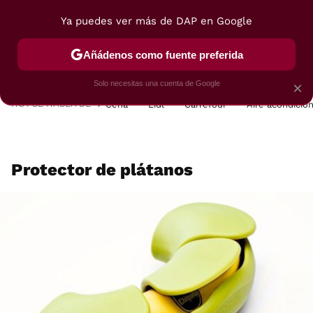
Ya puedes ver más de DAP en Google
MENÚ
NUEVO
Añádenos como fuente preferida
POSTRES
VIAJES
SELECCIÓN
VEGUI
Solo necesitas una cuenta de Google
×
HOY SE HABLA DE
Cena
Lidl
Carrefour
Aire acondicio
Protector de plátanos