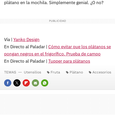
plátano en la mochila. Simplemente genial. ¿O no?
Vía |
Yanko Design
En Directo al Paladar |
Cómo evitar que los plátanos se
pongan negros en el frigorífico. Prueba de campo
En Directo al Paladar |
Tupper para plátanos
TEMAS
Utensilios
Fruta
Plátano
Accesorios
FACEBOOK
TWITTER
FLIPBOARD
E-
WHATSAPP
MAIL