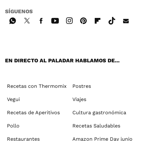
SÍGUENOS
Wh
Twi
Fac
You
Inst
Pint
Flip
Tikt
E-
ats
tter
ebo
tub
agr
ere
boa
ok
mai
App
ok
e
am
st
rd
l
EN DIRECTO AL PALADAR HABLAMOS DE...
Recetas con Thermomix
Postres
Vegui
Viajes
Recetas de Aperitivos
Cultura gastronómica
Pollo
Recetas Saludables
Restaurantes
Amazon Prime Day junio