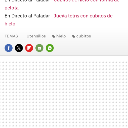
pelota
En Directo al Paladar |
Juega tetris con cubitos de
hielo
TEMAS
Utensilios
hielo
cubitos
FACEBOOK
TWITTER
FLIPBOARD
E-
WHATSAPP
MAIL