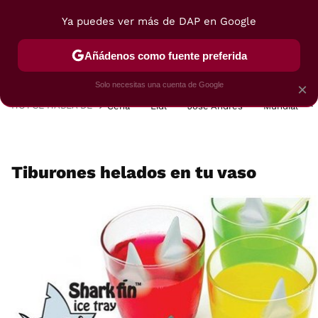
Ya puedes ver más de DAP en Google
MENÚ
NUEVO
Añádenos como fuente preferida
POSTRES
VIAJES
SELECCIÓN
VEGUI
Solo necesitas una cuenta de Google
×
HOY SE HABLA DE
Cena
Lidl
José Andrés
Mundial
Tiburones helados en tu vaso