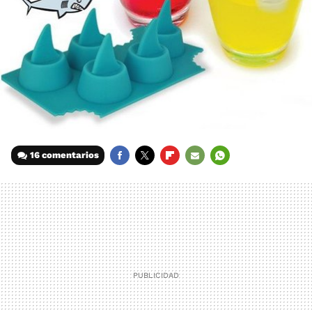
16 comentarios
FACEBOOK
TWITTER
FLIPBOARD
E-
WHATSAPP
MAIL