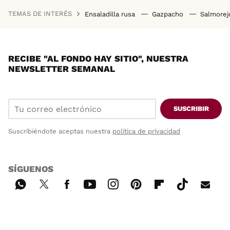
TEMAS DE INTERÉS
Ensaladilla rusa
Gazpacho
Salmore
RECIBE "AL FONDO HAY SITIO", NUESTRA
NEWSLETTER SEMANAL
SUSCRIBIR
Suscribiéndote aceptas nuestra
política de privacidad
SÍGUENOS
Wh
Twi
Fac
You
Inst
Pint
Flip
Tikt
E-
ats
tter
ebo
tub
agr
ere
boa
ok
mai