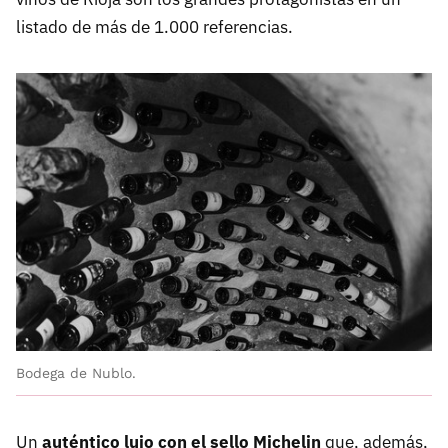
listado de más de 1.000 referencias.
Bodega de Nublo.
Un
auténtico lujo con el sello Michelin
que, además,