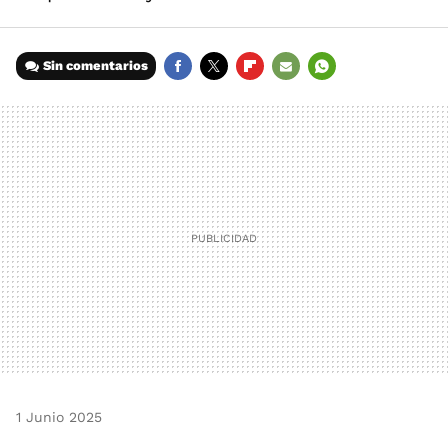
Sin comentarios
FACEBOOK
TWITTER
FLIPBOARD
E-
WHATSAPP
MAIL
1 Junio 2025