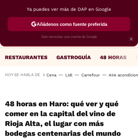
Ya puedes ver más de DAP en Google
MENÚ
NUEVO
Añádenos como fuente preferida
Solo necesitas una cuenta de Google
×
RESTAURANTES
GASTROGUÍA
48 HORAS
HOY SE HABLA DE
Cena
Lidl
Carrefour
Aire acondicio
48 horas en Haro: qué ver y qué
comer en la capital del vino de
Rioja Alta, el lugar con más
bodegas centenarias del mundo