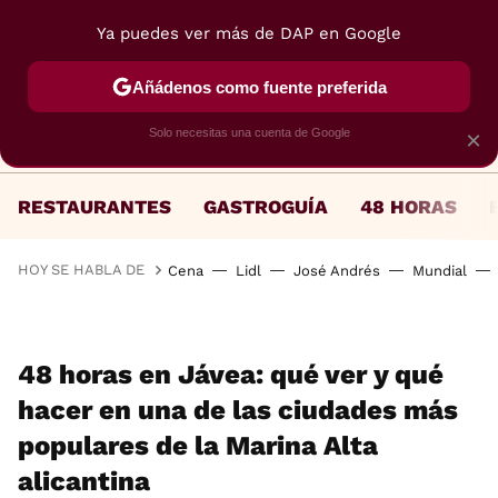
Ya puedes ver más de DAP en Google
MENÚ
NUEVO
Añádenos como fuente preferida
Solo necesitas una cuenta de Google
×
RESTAURANTES
GASTROGUÍA
48 HORAS
HOY SE HABLA DE
Cena
Lidl
José Andrés
Mundial
48 horas en Jávea: qué ver y qué
hacer en una de las ciudades más
populares de la Marina Alta
alicantina