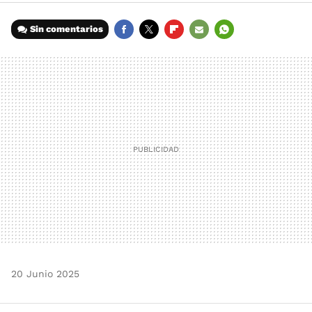
Sin comentarios
FACEBOOK
TWITTER
FLIPBOARD
E-
WHATSAPP
MAIL
20 Junio 2025